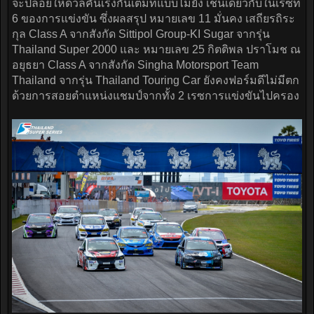
จะปล่อยให้ดวลคันเร่งกันเต็มที่แบบไม่ยั้ง เช่นเดียวกับในเรซที่
6 ของการแข่งขัน ซึ่งผลสรุป หมายเลข 11 มั่นคง เสถียรถิระ
กุล Class A จากสังกัด Sittipol Group-KI Sugar จากรุ่น
Thailand Super 2000 และ หมายเลข 25 กิตติพล ปราโมช ณ
อยุธยา Class A จากสังกัด Singha Motorsport Team
Thailand จากรุ่น Thailand Touring Car ยังคงฟอร์มดีไม่มีตก
ด้วยการสอยตำแหน่งแชมป์จากทั้ง 2 เรซการแข่งขันไปครอง