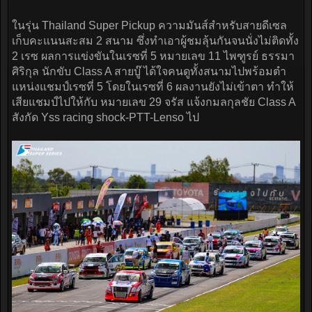
ในรุ่น Thailand Super Pickup ความมันส์สำหรับสายดีเซล
เก็บคะแนนสะสม 2 สนาม ซึ่งทำเอาผู้ชมลุ้นกันจนนั่งไม่ติดทั้ง
2 เรซ ผลการแข่งขันในเรซที่ 5 หมายเลข 11 ไพฑูรย์ ธรรมา
ศิริกุล นักขับ Class A สายบู๊ ได้ใจคนดูทั้งสนามไปพร้อมตำ
แหน่งแชมป์เรซที่ 5 โดยในเรซที่ 6 ผลงานยังไม่เข้าตา ทำให้
เสียแชมป์ไปให้กับ หมายเลข 29 จรัส แจ้งกมลกุลชัย Class A
สังกัด Yss racing shock-PTT-Lenso ไป