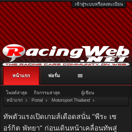
เข้าสู่ระบบหรือลงทะเบียน
หน้าแรก
ฟอรั่ม
ติดต่อลงโฆษณา
racingweb@gmail.com
หรือโทร. 081-811-1138
หรืออ่านรายละเอียดเพิ่มเติม คลิกที่นี่
โพสต์ล่าสุด
กิจกรรมล่าสุด
ผู้เขียน
หน้าแรก
Portal
Motorsport Thailand
Thailand Super Series
ทัพตัวแรงเปิดเกมส์เดือดสนั่น "พีระ เซ
อร์กิต พัทยา" ก่อนเดินหน้าเคลื่อนทัพสู่