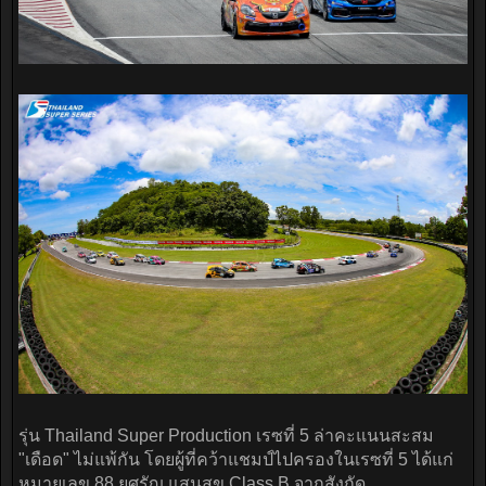
รุ่น Thailand Super Production เรซที่ 5 ล่าคะแนนสะสม
"เดือด" ไม่แพ้กัน โดยผู้ที่คว้าแชมป์ไปครองในเรซที่ 5 ได้แก่
หมายเลข 88 ยศรัญ แสนสุข Class B จากสังกัด