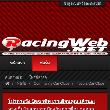
เข้าสู่ระบบหรือลงทะเบียน
หน้าแรก
ฟอรั่ม
ติดต่อลงโฆษณา
racingweb@gmail.com
หรือโทร. 081-811-1138
หรืออ่านรายละเอียดเพิ่มเติม คลิกที่นี่
ค้นหาฟอรั่ม
โพสต์ล่าสุด
ฟอรั่ม
Community Car Clubs
Toyota Car Clubs
โปรดระวัง มิจฉาชีพ เราเตือนคุณแล้วนะ!
ทางเว็บไม่สามารถป้องกันการซื้อขายจาก