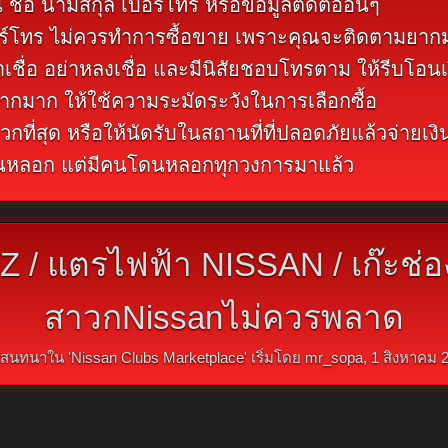
ชื่อ นามสกุล เบอร์โทร หรือข้อมูลติดต่ออื่นๆ
มีเบอร์โทร ไม่ควรทำการซื้อขาย เพราะคุณจะติดตามยา
าเชื่อ อย่าหลงเชื่อ และมีนิสัยชอบโทรตาม ให้รีบโอนเ
ากมาก ให้ใช้ความระมัดระวังในการเลือกซื้อ
วกที่สุด หรือให้นัดรับในสถานที่ที่ปลอดภัยแล้วจ่ายเงิ
ดนหลอก แต่มีคนโดนหลอกทุกวงการมาแล้ว
/ แตรไฟฟ้า NISSAN / เก๊ะช่
สาวกNissanไม่ควรพลาด
สนทนาใน '
Nissan Clubs Marketplace
' เริ่มโดย
mr_sopa
,
1 สิงหาคม 