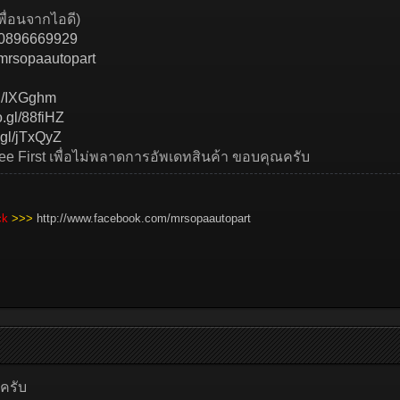
พื่อนจากไอดี)
p/~0896669929
mrsopaautopart
gl/IXGghm
o.gl/88fiHZ
.gl/jTxQyZ
See First เพื่อไม่พลาดการอัพเดทสินค้า ขอบคุณครับ
ick
>>>
http://www.facebook.com/mrsopaautopart
ครับ