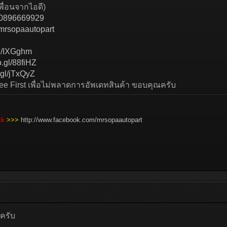
พื่อนจากไอดี)
p/~0896669929
mrsopaautopart
gl/IXGghm
o.gl/88fiHZ
.gl/jTxQyZ
See First เพื่อไม่พลาดการอัพเดทสินค้า ขอบคุณครับ
ick
>>>
http://www.facebook.com/mrsopaautopart
ครับ