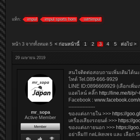
แท็ก:
impul
impul sports horn
แตรimpul
หน้า 3 จากทั้งหมด 5
< ก่อนหน้านี้
1
2
3
4
5
ต่อไป >
29 เมษายน 2019
สนใจติดต่อสอบถามเพิ่มเติมได้นะ
ไทด์ Tel.089-666-9929
LINE ID:0896669929 (เลือกเพิ่มเ
แอดไลน์ คลิ๊ก
http://line.me/ti/
Facebook :
www.facebook.com/
-----------------
mr_sopa
ของแต่งภายใน >>>
https://goo.
Active Member
เครื่องเสียงรถยนต์ >>>
https://go
Member
ของแต่งภายนอก >>>
https://goo
อย่าลืม!!! กดLikeเพจ และ เลือก 