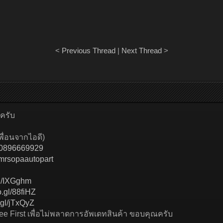
<
Previous Thread
|
Next Thread
>
ครับ
พื่อนจากไอดี)
p/~0896669929
mrsopaautopart
gl/IXGghm
o.gl/88fiHZ
.gl/jTxQyZ
See First เพื่อไม่พลาดการอัพเดทสินค้า ขอบคุณครับ