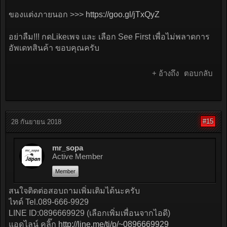
ของแต่งภายนอก >>>
https://goo.gl/jTxQyZ
อย่าลืม!!! กดLikeเพจ และ เลือก See First เพื่อไม่พลาดการ
อัพเดทสินค้า ขอบคุณครับ
+ อ้างถึง
ตอบกลับ
#15
28 กันยายน 2018
mr_sopa
Active Member
Member
สนใจติดต่อสอบถามเพิ่มเติมได้นะครับ
ไทด์ Tel.089-666-9929
LINE ID:0896669929 (เลือกเพิ่มเพื่อนจากไอดี)
แอดไลน์ คลิ๊ก
http://line.me/ti/p/~0896669929