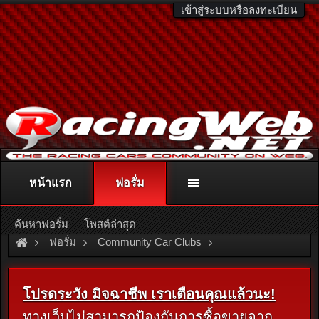
เข้าสู่ระบบหรือลงทะเบียน
หน้าแรก
ฟอรั่ม
ติดต่อลงโฆษณา
racingweb@gmail.com
หรือโทร. 081-811-1138
หรืออ่านรายละเอียดเพิ่มเติม คลิกที่นี่
ค้นหาฟอรั่ม
โพสต์ล่าสุด
ฟอรั่ม
Community Car Clubs
Nissan Car Clubs
Nissan Clubs Marketplace
โปรดระวัง มิจฉาชีพ เราเตือนคุณแล้วนะ!
ทางเว็บไม่สามารถป้องกันการซื้อขายจาก