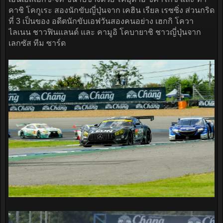
คาชิ โคกูเระ สองนักขับญี่ปุ่นจาก เคฮิน เรียล เรซซิ่ง ส่วนกริด
ที่ 3 เป็นของ อดีตนักขับเอฟวันสองคนอย่าง เฮกกิ โควา
ไลเนน ชาวฟินแลนด์ และ คามูอิ โคบายาชิ ชาวญี่ปุ่นจาก
เลกซัส ทีม ซาร์ด