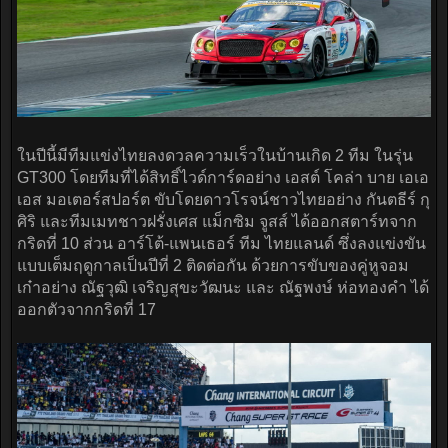
ในปีนี้มีทีมแข่งไทยลงดวลความเร็วในบ้านเกิด 2 ทีม ในรุ่น
GT300 โดยทีมที่ได้สิทธิ์ไวด์การ์ดอย่าง เอสต์ โคล่า บาย เอเอ
เอส มอเตอร์สปอร์ต ขับโดยดาวโรจน์ชาวไทยอย่าง กันตธีร์ กุ
ศิริ และทีมเมทชาวฝรั่งเศส แม็กซิม จูสส์ ได้ออกสตาร์ทจาก
กริดที่ 10 ส่วน อาร์โต้-แพนเธอร์ ทีม ไทยแลนด์ ซึ่งลงแข่งขัน
แบบเต็มฤดูกาลเป็นปีที่ 2 ติดต่อกัน ด้วยการขับของคู่หูจอม
เก๋าอย่าง ณัฐวุฒิ เจริญสุขะวัฒนะ และ ณัฐพงษ์ ห่อทองคำ ได้
ออกตัวจากกริดที่ 17