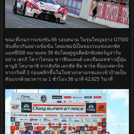
ขณะที่เกมการแข่งขัน 66 รอบสนาม ในรุ่นใหญ่อย่าง GT500
ขับเคี่ยวกันอย่างเข้มข้น โดยแชมป์เป็นของรถแข่งเลกซัส
แอลซี500 หมายเลข 39 ขับโดยคู่หูอดีตนักขับฟอร์มูล่าวัน
อย่าง เฮกกิ โควาไลเน่น ชาวฟินแลนด์ และทีมเมทชาวญี่ปุ่น
คามูอิ โคบายาชิ จากสังกัด เลกซัส ทีม ซาร์ด ที่ออกสตาร์ท
จากกริดที่ 3 ก่อนพลิกขึ้นในในช่วงกลางเรซและเข้าป้ายเป็น
คันแรกด้วยเวลารวม 1 ชั่วโมง 36 นาที 42.825 วินาที