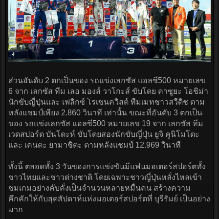
ส่วนอันดับ 2 ตกเป็นของ รถแข่งเลกซัส แอลซี500 หมายเลข
6 จาก เลกซัส ทีม เลอ มองส์ วาโกะส์ ขับโดย คาซูยะ โอชิม่า
นักขับญี่ปุ่นและ เฟลิกซ์ โรเซนควิสต์ ทีมเมทชาวสวีดิช ตาม
หลังแชมป์เพียง 2.860 วินาที เท่านั้น ขณะที่อันดับ 3 ตกเป็น
ของ รถแข่งเลกซัส แอลซี500 หมายเลข 19 จาก เลกซัส ทีม
เวดสปอร์ต บันโดะห์ ขับโดยสองนักขับญี่ปุ่น ยูจิ คูนิโมโตะ
และ เคนตะ ยามาชิตะ ตามหลังแชมป์ 12.969 วินาที
ทั้งนี้ ตลอดทั้ง 3 วันของการแข่งขันมีแฟนมอเตอร์สปอร์ตทั้ง
ชาวไทยและชาวต่างชาติ โดยเฉพาะชาวญี่ปุ่นหลั่งไหลเข้า
ชมเกมอย่างคับคั่งเป็นจำนวนหลายหมื่นคน สร้างความ
คึกคักให้กับสุดสัปดาห์แห่งมอเตอร์สปอร์ตที่ บุรีรัมย์ เป็นอย่าง
มาก