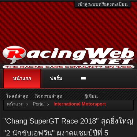
เข้าสู่ระบบหรือลงทะเบียน
หน้าแรก
ฟอรั่ม
ติดต่อลงโฆษณา
racingweb@gmail.com
หรือโทร. 081-811-1138
หรืออ่านรายละเอียดเพิ่มเติม คลิกที่นี่
โพสต์ล่าสุด
กิจกรรมล่าสุด
ผู้เขียน
หน้าแรก
Portal
International Motorsport
"Chang SuperGT Race 2018" สุดยิ่งใหญ่
"2 นักขับเอฟวัน" ผงาดแชมป์ปีที่ 5