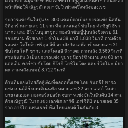
ตัวนักขับ ณัฐพงษ์ พาทีมไทยขึ้นไปอยู่สูงถึงอันดับ 5 ก่อนจะส่ง
หน้าที่ต่อให้ ณัฐวุฒิ ลงมาขับในช่วงครึ่งหลังของเรซ
จบการแข่งขันในรุ่น GT300 แชมป์ตกเป็นของรถแข่ง นิสสัน
จีทีอาร์ หมายเลข 11 จาก ทีม เกนเนอร์ ขับโดย คัตซึยูกิ ฮิรา
นากะ และ ฮิโรโนบุ ยาซูดะ สองนักขับญี่ปุ่นหลังซิ่งครบ 61
รอบสนาม ด้วยเวลา 1 ชั่วโมง 38 นาที 1.838 วินาที ตามด้วย
รถแข่ง โตโยต้า พรีอุส จีที จากสังกัด เอพีอาร์ หมายเลข 31
ขับโดย โคกิ ซากะ และโคเฮอิ นิราเตะ ตามหลัง 3.569 วินาที
ส่วนอันดับ 3 เป็นของรถแข่ง ซูบารุ บีอาร์ซี หมายเลข 60 จาก
แอลเอ็ม คอร์ซ่า ขับโดย ฮิโรกิ โยชิโมโตะ และ ริโตโมะ มิยา
ตะ ตามหลังแชมป์ 8.712 วินาที
ด้านทีมแข่งไทยฮึดสู้เต็มที่ตลอดทั้งเรซ โดย กันตธีร์ พารถ
แข่ง เบนต์ลีย์ คอนติเนนทัล หมายเลข 32 จาก เอสต์ โคล่า
บาย เอเอเอส มอเตอร์สปอร์ต จบการแข่งขันในอันดับ 14 ตาม
ด้วย ณัฐวุฒิ ในรถแข่ง เลกซัส อาร์ซี เอฟ จีที3 หมายเลข 35
จาก อาร์โต-แพนเธอร์ ทีม ไทยแลนด์ ในอันดับ 3