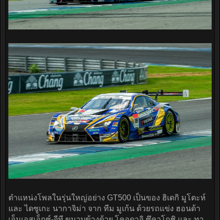
ตำแหน่งโพลในรุ่นใหญ่อย่าง GT500 เป็นของ ฮิเดกิ มูโตะห์
และ ไดซูเกะ นากาจิม่า จาก ทีม มูเก้น ด้วยรถแข่ง ฮอนด้า
เอ็นเอสเอ็กซ์-จีที ขนาบข้างด้วย โคอุดาอิ ซึคาโกชิ และ ทา