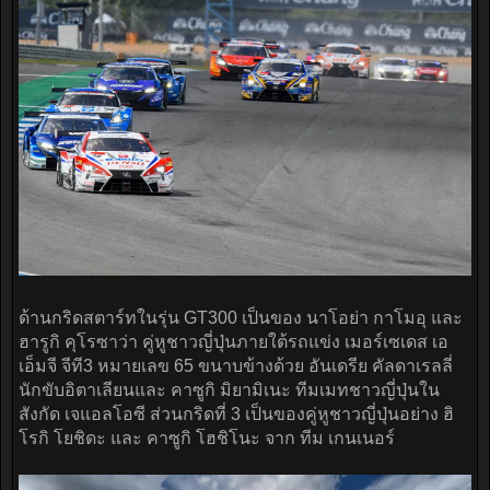
ด้านกริดสตาร์ทในรุ่น GT300 เป็นของ นาโอย่า กาโมอุ และ
ฮารูกิ คุโรซาว่า คู่หูชาวญี่ปุ่นภายใต้รถแข่ง เมอร์เซเดส เอ
เอ็มจี จีที3 หมายเลข 65 ขนาบข้างด้วย อันเดรีย คัลดาเรลลี่
นักขับอิตาเลียนและ คาซูกิ มิยามิเนะ ทีมเมทชาวญี่ปุ่นใน
สังกัด เจแอลโอซี ส่วนกริดที่ 3 เป็นของคู่หูชาวญี่ปุ่นอย่าง ฮิ
โรกิ โยชิดะ และ คาซูกิ โฮชิโนะ จาก ทีม เกนเนอร์