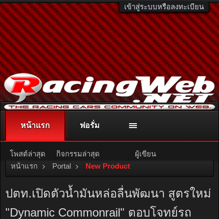
เข้าสู่ระบบหรือลงทะเบียน
หน้าแรก
ฟอรั่ม
ติดต่อลงโฆษณา
racingweb@gmail.com
หรือโทร. 081-811-1138
หรืออ่านรายละเอียดเพิ่มเติม คลิกที่นี่
โพสต์ล่าสุด
กิจกรรมล่าสุด
ผู้เขียน
หน้าแรก
Portal
New Product
ปตท.เปิดตัวน้ำมันหล่อลื่นพัฒนา สูตรใหม่
"Dynamic Commonrail" ตอบโจทย์รถ