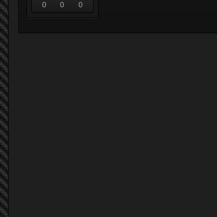
0
0
0