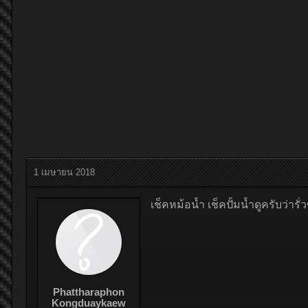
1 เมษายน 2018
เช็คหม้อน้ำ เช็คปั้มน้ำดูครับว่าร
Phattharaphon
Kongduaykaew