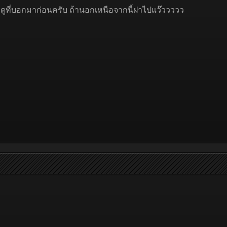
ไล่ดูที่บอกมาก่อนครับ ถ้านอกเหนือจากนี้ฝาไปแว๊ววววว