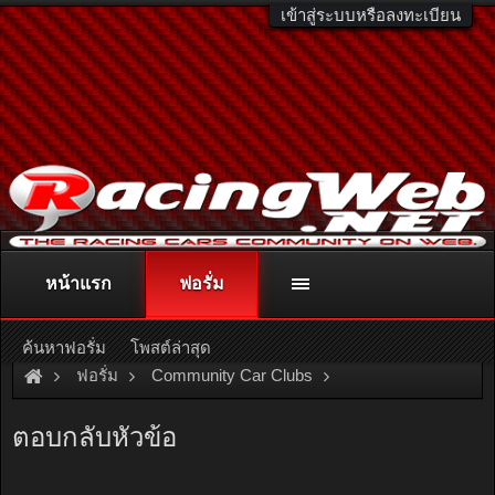
เข้าสู่ระบบหรือลงทะเบียน
หน้าแรก
ฟอรั่ม
ติดต่อลงโฆษณา
racingweb@gmail.com
หรือโทร. 081-811-1138
หรืออ่านรายละเอียดเพิ่มเติม คลิกที่นี่
ค้นหาฟอรั่ม
โพสต์ล่าสุด
ฟอรั่ม
Community Car Clubs
Honda Car Clubs
Accord 88-89 Club
ตอบกลับหัวข้อ
ขายกล่องไฟจูนปุ้งปั้ง เดินหอบ 2000