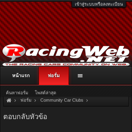
เข้าสู่ระบบหรือลงทะเบียน
หน้าแรก
ฟอรั่ม
ติดต่อลงโฆษณา
racingweb@gmail.com
หรือโทร. 081-811-1138
หรืออ่านรายละเอียดเพิ่มเติม คลิกที่นี่
ค้นหาฟอรั่ม
โพสต์ล่าสุด
ฟอรั่ม
Community Car Clubs
Pickup Car Clubs
Sport Truck.
ตอบกลับหัวข้อ
เซียงกง Sporttruck ซื้อขายกันตามสะดวก