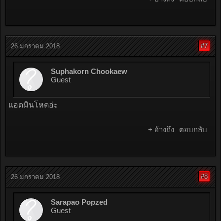
#7
26 มกราคม 2018
Suphakorn Chookaew
Guest
แอดมินโหดอ่ะ
+ อ้างถึง
ตอบกลับ
#8
26 มกราคม 2018
Sarapao Popzed
Guest