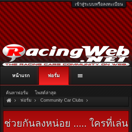
เข้าสู่ระบบหรือลงทะเบียน
หน้าแรก
ฟอรั่ม
ติดต่อลงโฆษณา
racingweb@gmail.com
หรือโทร. 081-811-1138
หรืออ่านรายละเอียดเพิ่มเติม คลิกที่นี่
ค้นหาฟอรั่ม
โพสต์ล่าสุด
ฟอรั่ม
Community Car Clubs
Mitsubishi Car Clubs
Sigma Club
ช่วยกันลงหน่อย ..... ใครที่เล่น