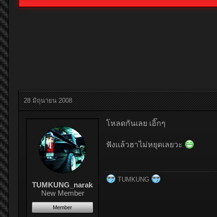
28 มิถุนายน 2008
โหลดกันเลย เอิ๊กๆ
ฟังเเล้วฮาไม่หยุดเลยวะ
TUMKUNG
TUMKUNG_naraka
New Member
Member