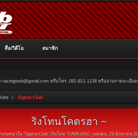
สื่อ/วิดีโอ
สมาชิก
ณา
racingweb@gmail.com
หรือโทร. 081-811-1138 หรืออ่านรายละเอียดเพิ่
Clubs
Sigma Club
ริงโทนโคตรฮา ~
รสนทนาใน '
Sigma Club
' เริ่มโดย
TUMKUNG_naraka
,
28 มิถุนายน 2