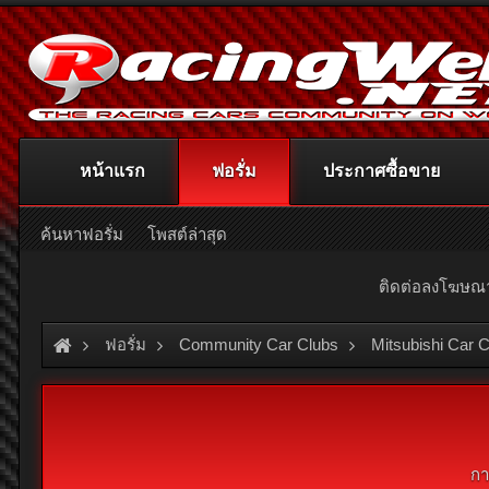
หน้าแรก
ฟอรั่ม
ประกาศซื้อขาย
ค้นหาฟอรั่ม
โพสต์ล่าสุด
ติดต่อลงโฆษ
ฟอรั่ม
Community Car Clubs
Mitsubishi Car 
กา