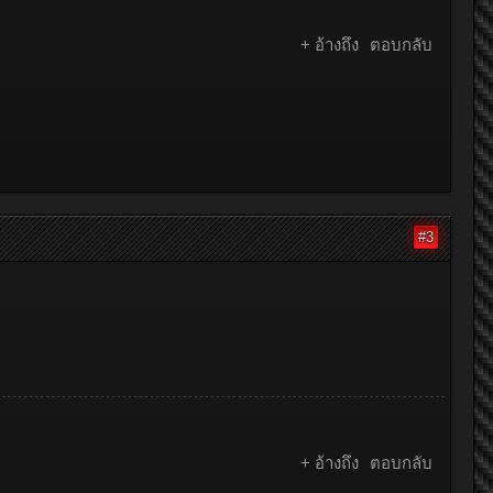
+ อ้างถึง
ตอบกลับ
#3
+ อ้างถึง
ตอบกลับ