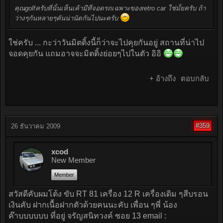
คุณgolfครับที่นั้นเห็นเค้ามีที่จอดรถเฉพาะของretro car ใช่มั้ยครับ ถ้า
ว่างๆกันหลายๆคันน่านัดกันไปนะครับ
ใช่ครับ ... กะว่าวันมิตติ้งนี้ก็ว่าจะไปคุยกันอยู่ สถานที่น่าไป
จอดคุยกัน แถมอาจจะมิตติ้งย่อยๆไปในตัว อิอิ
+ อ้างถึง
ตอบกลับ
#359
26 ธันวาคม 2009
xcod
New Member
Member
สวัสดีคับผมโต้ง ขับ RT 81 เครื่อง 12 R เครื่องเดิม ๆสีบรอน
เงินคับ ฝากเนื้อฝากตัวด้วยคนนะคับ เพื่อน ๆพี่ น้อง
ค๊าบบบบบบ ที่อยู่ จรัญสนิทวงค์ ซอย 13 email :