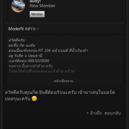
audy!
New Member
Member
ModerN กล่าว:
↑
สวัสดีครับ
ผมชื่อ กิต นะคับ
ตอนนี้ผมขับรถรุ่น RT 104 หน้าเบนซ์ สีน้ำเงิน-ดำ
อยู่ รังสิต จ.ปทุมธานี
เบอร์ติดต่อ 089-5019599
ขอฝากเนื้อฝากตัวด้วย ครับ
โปรดให้คำปรึกษาและแนะนำด้วย คร้าฟ
คลิกเพื่อขยาย...
ขอบคุณครับ
สวัสดีครับคุณกิต ยินดีต้อนรับนะครับ เข้ามาเล่นในบอร์ด
ปล. ท่านใด ที่รู้จัก อู่ซ่อมรถ ที่รู้แหล่งอะไหล่ และ รับซ่อม รถรุ่น RT
อย่างผม ติดต่อมาบ้างนะครับ
บ่อยๆนะครับ
+ อ้างถึง
ตอบกลับ