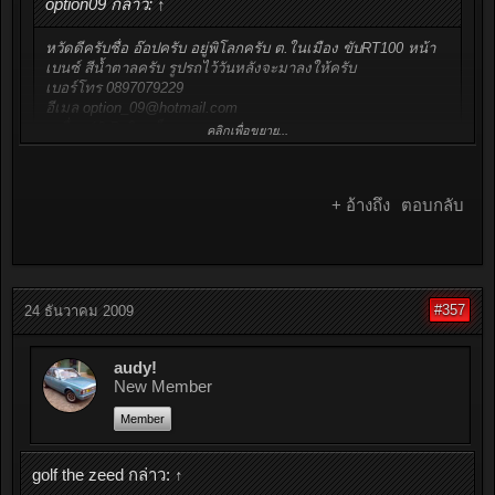
option09 กล่าว:
↑
หวัดดีครับชื่อ อ๊อปครับ อยู่พิโลกครับ ต.ในเมือง ขับRT100 หน้า
เบนซ์ สีน้ำตาลครับ รูปรถไว้วันหลังจะมาลงให้ครับ
เบอร์โทร 0897079229
อีเมล
option_09@hotmail.com
เครื่อง 12 R ติดแก็ส
คลิกเพื่อขยาย...
ขอฝากเนื้อฝากตัวครับ/QUOTE]
รถสวยจังครับ คุณอ๊อป
+ อ้างถึง
ตอบกลับ
#357
24 ธันวาคม 2009
audy!
New Member
Member
golf the zeed กล่าว:
↑