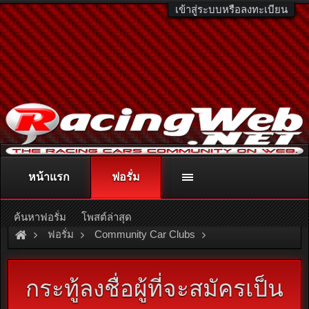
เข้าสู่ระบบหรือลงทะเบียน
หน้าแรก
ฟอรั่ม
ติดต่อลงโฆษณา
racingweb@gmail.com
หรือโทร. 081-811-1138
หรืออ่านรายละเอียดเพิ่มเติม คลิกที่นี่
ค้นหาฟอรั่ม
โพสต์ล่าสุด
ฟอรั่ม
Community Car Clubs
Toyota Car Clubs
RT Club
กระทู้ลงชื่อผู้ที่จะสมัครเป็น