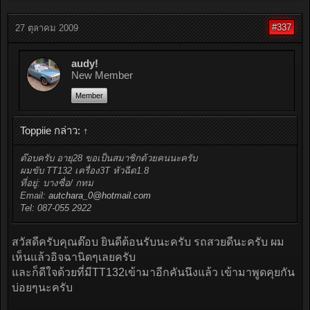
#337
27 ตุลาคม 2009
audy!
New Member
Member
Toppiie กล่าว:
↑
ต๊อบครับ อายุ28 ขอเป็นสมาชิกด้วยคนนะครับ
ผมขับ TT132 เครื่อง3T หัวฉีด1.8
ที่อยู่: บางซื่อ/ กทม
Email:
autchara_0@hotmail.com
Tel: 087-055 2922
สวัสดีครับคุณต๊อบ ยินดีต้อนรับนะครับ รถสวยดีนะครับ ผม
เห็นแล้วอิจฉานิดๆเลยครับ
และก็ดีใจด้วยที่มีTT132เข้ามาอีกคันนึงแล้ว เข้ามาพูดคุยกัน
บ่อยๆนะครับ