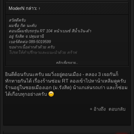
ModerN กล่าว:
↑
สวัสดีครับ
ผมชื่อ กิต นะคับ
ตอนนี้ผมขับรถรุ่น RT 104 หน้าเบนซ์ สีน้ำเงิน-ดำ
อยู่ รังสิต จ.ปทุมธานี
เบอร์ติดต่อ 089-5019599
ขอฝากเนื้อฝากตัวด้วย ครับ
โปรดให้คำปรึกษาและแนะนำด้วย คร้าฟ
คลิกเพื่อขยาย...
ขอบคุณครับ
ยินดีต้อนรับนะครับ ผมวิ่งอยู่ดอนเมือง - คลอง 3 เจอกันก็
ปล. ท่านใด ที่รู้จัก อู่ซ่อมรถ ที่รู้แหล่งอะไหล่ และ รับซ่อม รถรุ่น RT
อย่างผม ติดต่อมาบ้างนะครับ
ทักทายกันได้ เรื่องร้านซ่อม RT ลองเข้าไปหาน้าเหลิมดูครับ
ร้านอยู่ในซอยเมืองเอก (ม.รังสิต) น้าแกเล่นรถเก่า และก็ซ่อม
ได้เกือบทุกอย่างครับ
+ อ้างถึง
ตอบกลับ