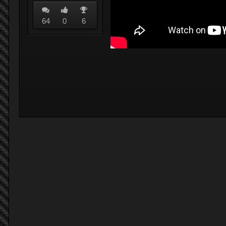
64
0
6