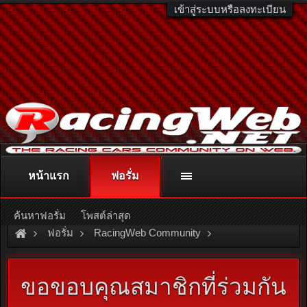
เข้าสู่ระบบหรือลงทะเบียน
หน้าแรก
ฟอรั่ม
ติดต่อลงโฆษณา
racingweb@gmail.com
หรือโทร. 081-811-1138
หรืออ่านรายละเอียดเพิ่มเติม คลิกที่นี่
ค้นหาฟอรั่ม
โพสต์ล่าสุด
ฟอรั่ม
RacingWeb Community
Racing Forum (Cars Forum)
ขอขอบคุณสมาชิกที่ร่วมกัน