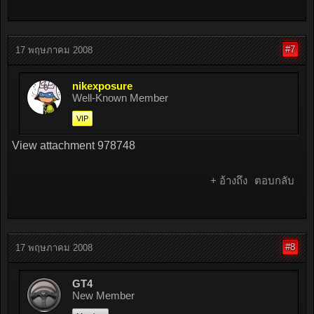
#7
17 พฤษภาคม 2008
nikexposure
Well-Known Member
VIP
View attachment 978748
+ อ้างถึง
ตอบกลับ
#8
17 พฤษภาคม 2008
GT4
New Member