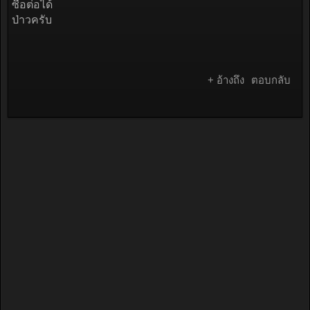
ซื้อต่อได้
ป่าวครับ
+ อ้างถึง
ตอบกลับ