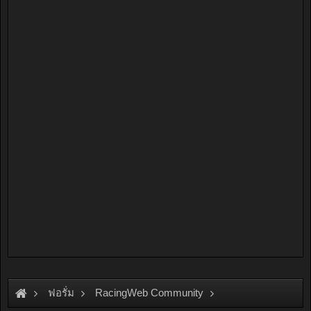
ฟอรั่ม
RacingWeb Community