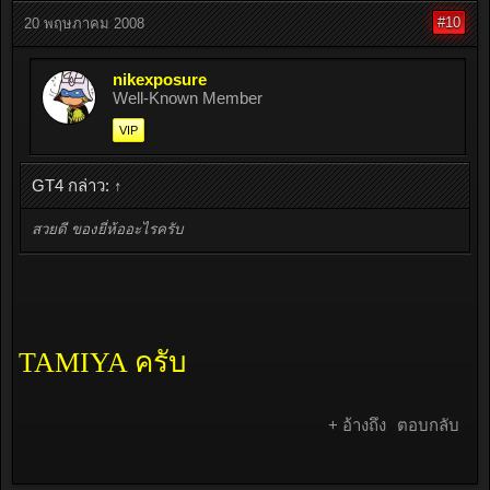
#10
20 พฤษภาคม 2008
nikexposure
Well-Known Member
VIP
GT4 กล่าว:
↑
สวยดี ของยี่ห้ออะไรครับ
TAMIYA ครับ
+ อ้างถึง
ตอบกลับ