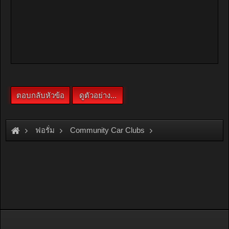
ฟอรั่ม
Community Car Clubs
Mitsubishi Car Clubs
Sigma Club
しぐまの仕様 = Galang Sigma