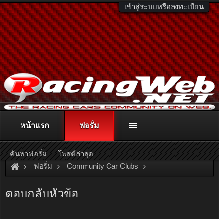
เข้าสู่ระบบหรือลงทะเบียน
หน้าแรก
ฟอรั่ม
ติดต่อลงโฆษณา
racingweb@gmail.com
หรือโทร. 081-811-1138
หรืออ่านรายละเอียดเพิ่มเติม คลิกที่นี่
ค้นหาฟอรั่ม
โพสต์ล่าสุด
ฟอรั่ม
Community Car Clubs
Mitsubishi Car Clubs
Sigma Club
ตอบกลับหัวข้อ
しぐまの仕様 = Galang Sigma