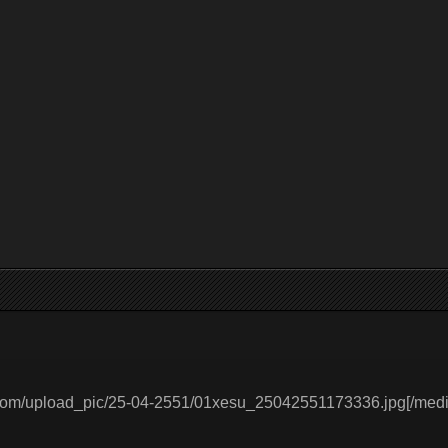
d.com/upload_pic/25-04-2551/01xesu_25042551173336.jpg[/medi