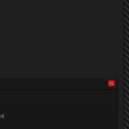
#2
a]