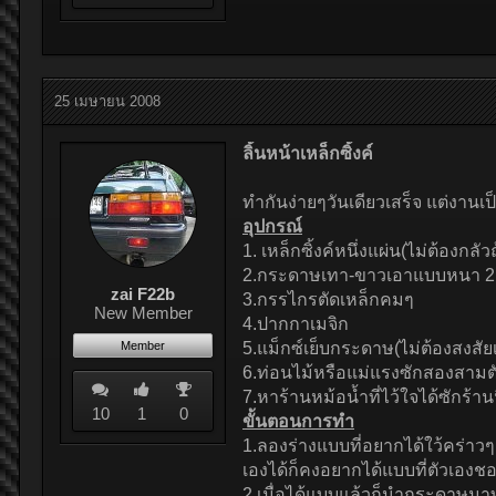
25 เมษายน 2008
ลิ้นหน้าเหล็กซิ้งค์
ทำกันง่ายๆวันเดียวเสร็จ แต่งานเ
อุปกรณ์
1. เหล็กซิ้งค์หนึ่งแผ่น(ไม่ต้องกลั
2.กระดาษเทา-ขาวเอาแบบหนา 2 แ
zai F22b
3.กรรไกรตัดเหล็กคมๆ
New Member
4.ปากกาเมจิก
Member
5.แม็กซ์เย็บกระดาษ(ไม่ต้องสงสั
6.ท่อนไม้หรือแม่แรงซักสองสามตั
7.หาร้านหม้อน้ำที่ไว้ใจได้ซักร้า
10
1
0
ขั้นตอนการทำ
1.ลองร่างแบบที่อยากได้ใว้คร่า
เองได้ก็คงอยากได้แบบที่ตัวเองชอบ
2.เมื่อได้แบบแล้วก็นำกระดาษมา