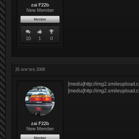
zai F22b
New Member
Member
10
1
0
25 เมษายน 2008
[media]http://img2.smileuploa
[media]http://img2.smileupload
zai F22b
New Member
Member