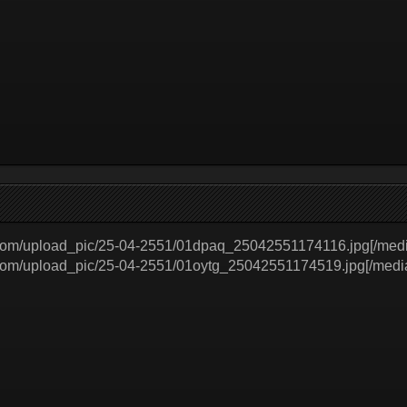
d.com/upload_pic/25-04-2551/01dpaq_25042551174116.jpg[/medi
.com/upload_pic/25-04-2551/01oytg_25042551174519.jpg[/medi