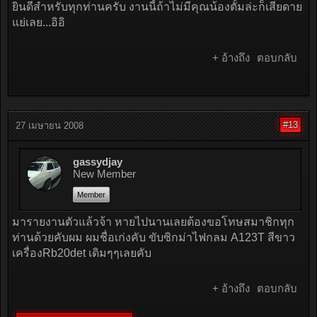
ยินดีสำหรับทุกท่านครับ งานนี้ถ้าไม่มีคุณน้องตั้มล่ะก็เสียดาย
แย่เลย...อิอิ
+ อ้างถึง
ตอบกลับ
#13
27 เมษายน 2008
gassydjay
New Member
Member
มารายงานตัวแล้วจ้า หายไปนานเลยต้องขอโทษสมาชิกทุก
ท่านด้วยคับผม ผมชื่อเก่งคับ ขับซิกม่าไฟกลม A123T สีขาว
เครื่องRb20det เดิมๆๆเลยคับ
+ อ้างถึง
ตอบกลับ