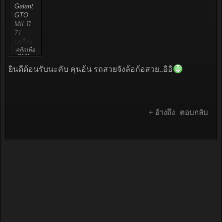
Galant
GTO
MII ปี
71
เครื่อง
คลิกเพื่อ
Saturn
ขยาย...
1600
ยินดีต้อนรับนะคับ คุนอ้น รถสวยจังล้อก้อสวย..อิอิ
ชื่ออ้น
ครับ
081-
402-
5858
+ อ้างถึง
ตอบกลับ
อยู่รัช
ดาฯ
ซอย 32
ยินดีที่
ได้รู้จัก
ทุกคน
ครับ