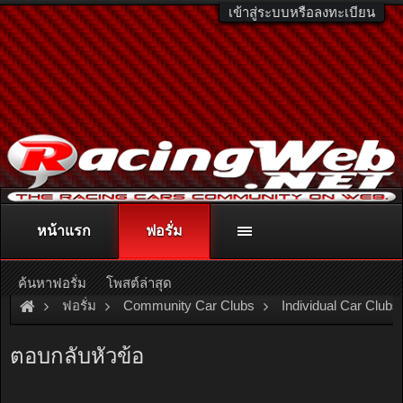
เข้าสู่ระบบหรือลงทะเบียน
หน้าแรก
ฟอรั่ม
ติดต่อลงโฆษณา
racingweb@gmail.com
หรือโทร. 081-811-1138
หรืออ่านรายละเอียดเพิ่มเติม คลิกที่นี่
ค้นหาฟอรั่ม
โพสต์ล่าสุด
ฟอรั่ม
Community Car Clubs
Individual Car Clubs
Rescue Club Thailand
เรามาแนะนำ จุดกูภัย - กู้ชีพ - มูลนิธิในพื
ตอบกลับหัวข้อ