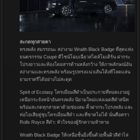
สะกดทุกสายตา
ทรงพลัง สมรรถนะ สง่างาม Wraith Black Badge ที่สุดแห่ง
ยนตรกรรม Coupé ดีไซน์โฉบเฉี่ยวสไตล์โมเดิร์น ฝากระ
โปรงยาวและห้องโดยสารด้านหลังกว้าง ให้ภาพลักษณ์อัน
สง่างามและทรงพลัง พร้อมรูปทรงแนวเส้นโค้งที่โลดแล่น
ยามราตรีได้อย่างไม่สะดุด
Spirit of Ecstasy โครเมี่ยมสีดำเป็นประกายที่ทอดเงาอยู่
เหนือกระจังหน้าอันทรงพลัง นิยามใหม่แห่งเฉดสีดำสนิท
พร้อมสะกดทุกสายตาด้วยช่องลม คิ้วฝากระโปรงหลัง และ
ท่อไอเสียคู่ชุบโครเมี่ยมสีดำ และที่ขาดไม่ได้ นั่นคือตรา
Rolls Royce สีดำ: หัวใจของผู้รักความท้าทาย
Wraith Black Badge ให้เหนือชั้นยิ่งขึ้นด้วยพื้นผิวสีดำไล่