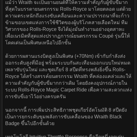
แม้ว่า Wraith จะเป็นยานยนต์ที่ให้ความสำคัญกับผู้ขับขี่มาก
ที่สุดในบรรดายนตรกรรม Rolls-Royce มาโดยตลอด แต่ด้วย
ความตระหนักถึงแรงขับเคลื่อนและความปรารถนาที่จะก้าว
ข้ามขอบเขตแห่งการใช้ชีวิตของผู้บริโภคสายเลือดใหม่ ทีม
วิศวกรของ Rolls-Royce จึงได้มุ่งมั่นทำงานอย่างอุตสาหะ
เพื่อเนรมิตที่สุดแห่งปรากฏการณ์ยนตรกรรม Coupé รุ่นนี้ให้
โดดเด่นเป็นพิเศษเหนือไปอีกขั้น
ด้วยการผสานแรงบิดสูงเป็นพิเศษ (+70Nm) เข้ากับกำลังส่ง
ออกระดับสูงที่มีอยู่ พร้อมระบบกันสะเทือนออกแบบใหม่หมด
เพลาขับรุ่นใหม่ และชุดเกียร์ 8 สปีดที่ทรงพลังยิ่งขึ้น Rolls-
Royce ได้สร้างสรรค์ยนตรกรรม Wraith ที่คล่องแคล่วและให้
ความสำคัญกับผู้ขับขี่มากกว่าเดิม โดยยังคงอุปกรณ์ภายใน
ระบบ Rolls-Royce Magic Carpet Ride เพื่อความสะดวกแห่ง
การขับขี่เอาไว้อย่างครบครัน
นอกจากนี้ การเพิ่มประสิทธิภาพชุดเกียร์อัตโนมัติ 8 สปีดยัง
เป็นการยกระดับขุมพลังการขับเคลื่อนของ Wraith Black
Badge ขึ้นไปอีกขั้นด้วย
เทคโนโลยี Intuitive Throttle Response คืออีกหนึ่งจุดเด่น