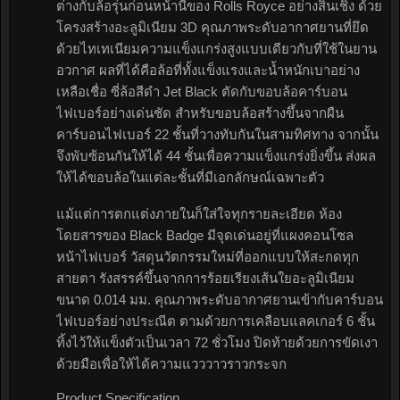
ต่างกับล้อรุ่นก่อนหน้านี้ของ Rolls Royce อย่างสิ้นเชิง ด้วย
โครงสร้างอะลูมิเนียม 3D คุณภาพระดับอากาศยานที่ยึด
ด้วยไทเทเนียมความแข็งแกร่งสูงแบบเดียวกับที่ใช้ในยาน
อวกาศ ผลที่ได้คือล้อที่ทั้งแข็งแรงและน้ำหนักเบาอย่าง
เหลือเชื่อ ซี่ล้อสีดำ Jet Black ตัดกับขอบล้อคาร์บอน
ไฟเบอร์อย่างเด่นชัด สำหรับขอบล้อสร้างขึ้นจากผืน
คาร์บอนไฟเบอร์ 22 ชั้นที่วางทับกันในสามทิศทาง จากนั้น
จึงพับซ้อนกันให้ได้ 44 ชั้นเพื่อความแข็งแกร่งยิ่งขึ้น ส่งผล
ให้ได้ขอบล้อในแต่ละชั้นที่มีเอกลักษณ์เฉพาะตัว
แม้แต่การตกแต่งภายในก็ใส่ใจทุกรายละเอียด ห้อง
โดยสารของ Black Badge มีจุดเด่นอยู่ที่แผงคอนโซล
หน้าไฟเบอร์ วัสดุนวัตกรรมใหม่ที่ออกแบบให้สะกดทุก
สายตา รังสรรค์ขึ้นจากการร้อยเรียงเส้นใยอะลูมิเนียม
ขนาด 0.014 มม. คุณภาพระดับอากาศยานเข้ากับคาร์บอน
ไฟเบอร์อย่างประณีต ตามด้วยการเคลือบแลคเกอร์ 6 ชั้น
ทิ้งไว้ให้แข็งตัวเป็นเวลา 72 ชั่วโมง ปิดท้ายด้วยการขัดเงา
ด้วยมือเพื่อให้ได้ความแวววาวราวกระจก
Product Specification