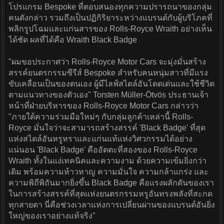
โปรแกรม Bespoke ที่ตอบสนองทุกความปรารถนาของกลุ่ม
คนดังกล่าว รวมถึงเป็นปฏิกิริยาระหว่างแบรนด์กับผู้บริโภคที่
พลิกรูปโฉมและแก่นสารของ Rolls-Royce Wraith อย่างเห็น
ได้ชัด ผลที่ได้คือ Wraith Black Badge
"ผมขอประกาศว่า Rolls-Royce Motor Cars จะมุ่งมั่นสร้าง
สรรค์ยนตรกรรมซีรีส์ Bespoke สำหรับคนหนุ่มสาวที่มีแรง
ขับเคลื่อนเป็นของตนเอง ผู้มีไลฟ์สไตล์อันโดดเด่นและใช้ชีวิต
ตามแนวทางของตัวเอง" Torsten Müller-Ötvös ประธานเจ้า
หน้าที่ฝ่ายบริหารของ Rolls-Royce Motor Cars กล่าวว่า
"ภายใต้ความร่วมมือใหม่ๆ กับกลุ่มลูกค้าเหล่านี้ Rolls-
Royce มั่นใจว่าจะสามารถสร้างสรรค์ 'Black Badge' ที่สุด
แห่งสไตล์อันหรูหราและแก่นแท้แห่งวิศวกรรมได้อย่าง
แน่นอน 'Black Badge' คืออัตตะที่สองของ Rolls-Royce
Wraith ทั้งในแง่เทคนิคและความงาม ด้วยความเข้มยิ่งกว่า
เดิม พร้อมความห้าวหาญ ความมั่นใจ ความกล้าแกร่ง และ
ความพิถีพิถันมากยิ่งขึ้น Black Badge คือแรงผลักดันของเรา
ในการสร้างสรรค์ที่สุดแห่งยนตรกรรมหรูอันทรงพลังที่สะกด
ทุกสายตา นี่คือช่วงเวลาแห่งการเปลี่ยนผ่านของแบรนด์อันยิ่ง
ใหญ่ของเราอย่างแท้จริง"