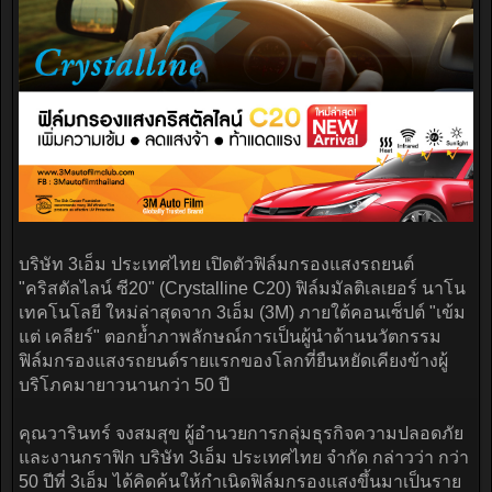
บริษัท 3เอ็ม ประเทศไทย เปิดตัวฟิล์มกรองแสงรถยนต์
"คริสตัลไลน์ ซี20" (Crystalline C20) ฟิล์มมัลติเลเยอร์ นาโน
เทคโนโลยี ใหม่ล่าสุดจาก 3เอ็ม (3M) ภายใต้คอนเซ็ปต์ "เข้ม
แต่ เคลียร์" ตอกย้ำภาพลักษณ์การเป็นผู้นำด้านนวัตกรรม
ฟิล์มกรองแสงรถยนต์รายแรกของโลกที่ยืนหยัดเคียงข้างผู้
บริโภคมายาวนานกว่า 50 ปี
คุณวารินทร์ จงสมสุข ผู้อำนวยการกลุ่มธุรกิจความปลอดภัย
และงานกราฟิก บริษัท 3เอ็ม ประเทศไทย จำกัด กล่าวว่า กว่า
50 ปีที่ 3เอ็ม ได้คิดค้นให้กำเนิดฟิล์มกรองแสงขึ้นมาเป็นราย