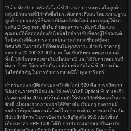
"3เอ็ม ตั้งเป้าว่า คริสตัลไลน์ ซี20 จะสามารถครองใจลูกค้า
กลุ่มเป้าหมายที่มีกำลังซื้อในระดับกลางถึงบน โดยเฉพาะฐาน
ลูกค้ากลุ่มรถหรูที่ชื่นชอบฟิล์มคริสตัลไลน์ และกลุ่มผู้ใช้รถ
ระดับ D Segment ขึ้นไป ด้วยคุณภาพระดับพรีเมี่ยมและ
คุณสมบัติที่สอดคล้องกับไลฟ์สไตล์การขับขี่ของผู้ใช้รถยนต์
ในปัจจุบันที่ต้องการความเป็นส่วนตัวมากขึ้นแต่ยังคง
ทัศนวิสัยในการขับขี่ที่ชัดเจนในทุกสภาวะ สำหรับราคาอยู่
ระหว่าง 20,000-33,000 บาท โดยขึ้นกับขนาดของรถยนต์
ทั้งนี้ ได้เริ่มทดลองขายไปเมื่อปลายปี และได้รับการตอบรับที่
ดีมาก จึงทำให้เราเชื่อมั่นว่า ฟิล์มคริสตัลไลน์ ซี 20 จะเป็น
ไฮไลท์สำคัญในการทำการตลาดปีนี้" คุณวารินทร์
สำหรับคุณสมบัติเด่นของ คริสตัลไลน์ ซี20 คือ การผลิตจาก
ฟิล์มคุณภาพพรีเมี่ยมและใช้เทคโนโลยี Optical Film แสงจึง
ส่องผ่านเพียง 20 เปอร์เซ็นต์ แต่ยังให้ทัศนวิสัยที่ชัดเจนในการ
ขับขี่ เมื่อมองจากภายนอกให้สีชาเข้ม เรียบหรู คงความมี
ระดับ ให้คุณโดดเด่นมีสไตล์ในทุกการเดินทาง ขณะเดียวกัน
มีประสิทธิภาพในการป้องกันรังสียูวีสูงถึง 99.9 เปอร์เซ็นต์
เทียบเท่าค่า SPF 1000 ได้รับการรับรองจากสถาบันมะเร็ง
ผิวหนังสหรัฐอเมริกาว่ามีส่วนช่วยป้องกันการเกิดมะเร็ง