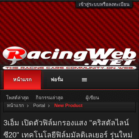
เข้าสู่ระบบหรือลงทะเบียน
หน้าแรก
ฟอรั่ม
ติดต่อลงโฆษณา
racingweb@gmail.com
หรือโทร. 081-811-1138
หรืออ่านรายละเอียดเพิ่มเติม คลิกที่นี่
โพสต์ล่าสุด
กิจกรรมล่าสุด
ผู้เขียน
หน้าแรก
Portal
New Product
3เอ็ม เปิดตัวฟิล์มกรองแสง "คริสตัลไลน์
ซี20" เทคโนโลยีฟิล์มมัลติเลเยอร์ รุ่นใหม่