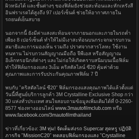
ผิวหนังได้ และชั้นต่างๆ ของฟิล์มยังช่วยสะท้อนและหักเหรังสี
อินฟราเรดได้สูงถึง 97 เปอร์เซ็นต์ ช่วยให้อากาศภายใน
รถยนต์เย็นสบาย
นอกจากนี้ ยังมีค่าแสงสะท้อนจากภายนอกและภายในรถต่ำ
เพียง 8 เปอร์เซ็นต์ ทำให้ไม่มีเงาสะท้อนบนกระจกมารบกวน
สมาธิและการมองเห็น รวมถึง ปราศจากสารโลหะ ใช้งาน
ทนทาน ไม่รบกวนสัญญาณมือถือ จีพีเอส หรือสัญญาณ
อิเล็กทรอนิกส์ต่างๆ และไม่ก่อให้เกิดคราบสนิมบนเนื้อฟิล์ม
ทำให้ฟิล์มกรองแสง 3เอ็ม คริสตัลไลน์ ซี20 คุ้มค่าด้วย
คุณภาพและการรับประกันคุณภาพฟิล์ม 7 ปี
พบกับ "คริสตัลไลน์ ซี20" ฟิล์มกรองแสงคุณภาพได้แล้วตั้งแต่
วันนี้ที่ศูนย์บริการลูกค้า 3M Crystalline Exclusive Shop กว่า
30 แห่งทั่วประเทศ สนใจสอบถามข้อมูลเพิ่มเติมได้ที่ 0-2260-
8577 ช่องทางออนไลน์
www.3mautofilmclub.com
หรือ
www.facebook.com/3mautofilmthailand
ข่าวที่เกี่ยวข้อง:
3M ทุ่ม! จัดเต็มส่งรถ Supercar สุดหรู ปฏิบัติ
ภารกิจ "MissionC20" ทดสอบฟิล์มกรองแสง "Crystalline