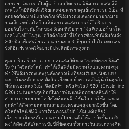
แรกของโลก เราเป็นผู้นำด้านนวัตกรรมฟิล์มกรองแสง ที่มี
เทคโนโลยีที่คิดค้นวิจัยและพัฒนาจากศูนย์นวัตกรรม 3เอ็ม ที่
ต่อยอดพัฒนาเป็นผลิตภัณฑ์ฟิล์มกรองแสงออกมามากมาย
รวมถึง เทคโนโลยีบนฟิล์มกรองแสงรถยนต์ที่ได้รับการ
ยอมรับในระดับโลกของ 3เอ็ม ที่เรียกว่า "มัลติเลเยอร์ นาโน
เทคโนโลยี" ในรุ่น "คริสตัลไลน์" ที่ใช้การซ้อนทับฟิล์มกันถึง
200 ชั้น เพื่อสะท้อนความร้อนจากรังสีอุลตร้าไวโอเลต และ
รังสีอินฟราเรดได้อย่างมีประสิทธิภาพสูงสุด
คุณวารินทร์ กล่าวว่า จากคุณสมบัติของ "ออพติคอล ฟิล์ม"
ในรุ่น "คริสตัลไลน์" ทำให้เนื้อฟิล์มมีความใสและคมชัดสูง
ทำให้ฟิล์มกรองแสงรุ่นดังกล่าวเป็นที่ยอมรับและนิยมแพร่
หลายในระดับสากล ดังนั้น เพื่อตอกย้ำความเป็นผู้นำในธุรกิจ
ฟิล์มกรองแสง 3เอ็ม จึงเปิดตัว "คริสตัลไลน์ ซี20" (Crystalline
C20) รุ่นใหม่ล่าสุด ถือเป็นการพัฒนาเพื่อต่อยอดสินค้าให้
สามารถตอบสนองไลฟ์สไตล์และฟังก์ชั่นในการใช้งานของ
ลูกค้าให้มีความหลากหลายและครอบคลุมมากยิ่งขึ้น โดย
คริสตัลไลน์ ซี20 มาพร้อมคอนเซ็ปต์ "เข้ม แต่เคลียร์"
เนื่องจากเพิ่มระดับความเข้มเป็นส่วนตัวให้มากยิ่งขึ้น แต่ยัง
คงให้ทัศนวิสัยในการขับขี่ที่ชัดเจน ทั้งกลางวันและกลางคืน