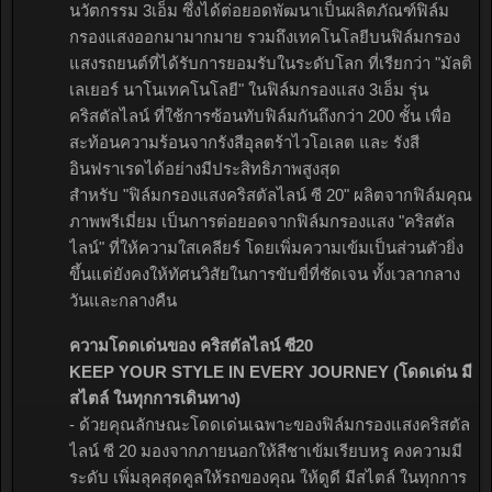
นวัตกรรม 3เอ็ม ซึ่งได้ต่อยอดพัฒนาเป็นผลิตภัณฑ์ฟิล์ม
กรองแสงออกมามากมาย รวมถึงเทคโนโลยีบนฟิล์มกรอง
แสงรถยนต์ที่ได้รับการยอมรับในระดับโลก ที่เรียกว่า "มัลติ
เลเยอร์ นาโนเทคโนโลยี" ในฟิล์มกรองแสง 3เอ็ม รุ่น
คริสตัลไลน์ ที่ใช้การซ้อนทับฟิล์มกันถึงกว่า 200 ชั้น เพื่อ
สะท้อนความร้อนจากรังสีอุลตร้าไวโอเลต และ รังสี
อินฟราเรดได้อย่างมีประสิทธิภาพสูงสุด
สำหรับ "ฟิล์มกรองแสงคริสตัลไลน์ ซี 20" ผลิตจากฟิล์มคุณ
ภาพพรีเมี่ยม เป็นการต่อยอดจากฟิล์มกรองแสง "คริสตัล
ไลน์" ที่ให้ความใสเคลียร์ โดยเพิ่มความเข้มเป็นส่วนตัวยิ่ง
ขึ้นแต่ยังคงให้ทัศนวิสัยในการขับขี่ที่ชัดเจน ทั้งเวลากลาง
วันและกลางคืน
ความโดดเด่นของ คริสตัลไลน์ ซี20
KEEP YOUR STYLE IN EVERY JOURNEY (โดดเด่น มี
สไตล์ ในทุกการเดินทาง)
- ด้วยคุณลักษณะโดดเด่นเฉพาะของฟิล์มกรองแสงคริสตัล
ไลน์ ซี 20 มองจากภายนอกให้สีชาเข้มเรียบหรู คงความมี
ระดับ เพิ่มลุคสุดคูลให้รถของคุณ ให้ดูดี มีสไตล์ ในทุกการ