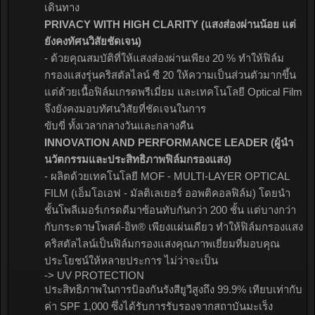
เดินทาง
PRIVACY WITH HIGH CLARITY (แสงส่องผ่านน้อย แต่
ยังคงทัศนวิสัยชัดเจน)
- ด้วยคุณสมบัติที่ให้แสงส่องผ่านเพียง 20 % ทำให้ฟิล์ม
กรองแสงรุ่นคริสตัลไลน์ ซี 20 ให้ความเป็นส่วนตัวมากขึ้น
แต่ด้วยเนื้อฟิล์มเกรดพรีเมี่ยม และเทคโนโลยี Optical Film
จึงยังคงมอบทัศนวิสัยที่ชัดเจนในการ
ขับขี่ ทั้งเวลากลางวันและกลางคืน
INNOVATION AND PERFORMANCE LEADER (ผู้นำ
นวัตกรรมและประสิทธิภาพฟิล์มกรองแสง)
- ผลิตด้วยเทคโนโลยี MOF - MULTI-LAYER OPTICAL
FILM (เอ็มโอเอฟ - มัลติเลเยอร์ ออพติคอลฟิล์ม) โดยนำ
ชั้นโพลีเมอร์เกรดดีมาซ้อนทับกันกว่า 200 ชั้น แต่บางกว่า
กับกระดาษโพสต์-อิท® เพียงแผ่นเดียว ทำให้ฟิล์มกรองแสง
คริสตัลไลน์เป็นฟิล์มกรองแสงคุณภาพเยี่ยมที่มอบคุณ
ประโยชน์ให้หลายประการ ไม่ว่าจะเป็น
-> UV PROTECTION
ประสิทธิภาพในการป้องกันรังสียูวีสูงถึง 99.9% เทียบเท่ากับ
ค่า SPF 1,000 ซึ่งได้รับการรับรองจากสถาบันมะเร็ง