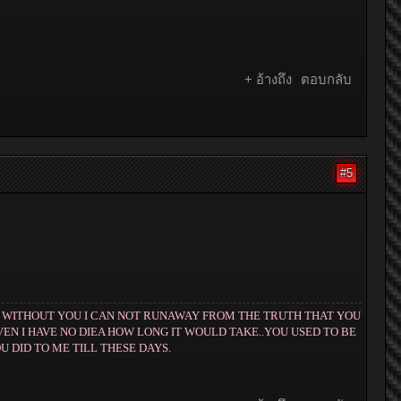
+ อ้างถึง
ตอบกลับ
#5
NG WITHOUT YOU I CAN NOT RUNAWAY FROM THE TRUTH THAT YOU
VEN I HAVE NO DIEA HOW LONG IT WOULD TAKE..YOU USED TO BE
 DID TO ME TILL THESE DAYS.