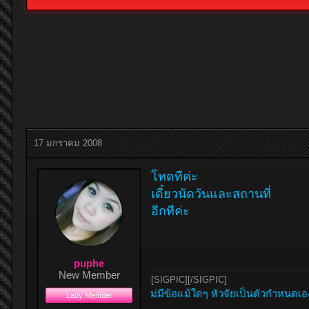
17 มกราคม 2008
โทดทีค่ะ
เดี๋ยวนัดวันและสถานที่
่อีกทีค่ะ
puphe
New Member
[SIGPIC][/SIGPIC]
รักแท้ย่อมไม่มีข้อแม้ใดๆ หัวจัยเป็นตัวกำหนดเอง
Lady Member