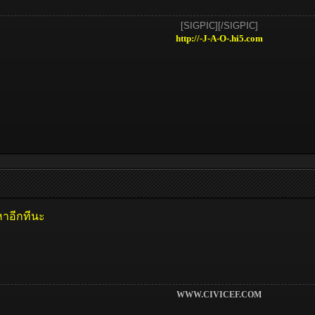
[SIGPIC][/SIGPIC]​
http://-J-A-O-.hi5.com
หาอีกทีนะ
WWW.CIVICEF.COM