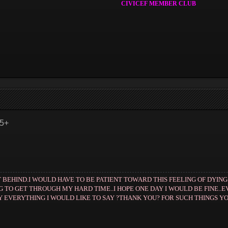
CIVICEF MEMBER CLUB
55+
T BEHIND.I WOULD HAVE TO BE PATIENT TOWARD THIS FEELING OF DYI
NG TO GET THROUGH MY HARD TIME..I HOPE ONE DAY I WOULD BE FINE..E
 EVERYTHING I WOULD LIKE TO SAY ?THANK YOU? FOR SUCH THINGS YOU