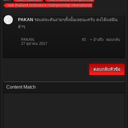
ความคิดเห็น
การสนทนาใน '
Motorsport Thailand
' เริ่มโดย
News
,
2 มีนาคม
2017
Local Comments
Facebook Comments
แท็ก:
raat endurance
raat thailand championship
raat thailand endurance championship international
PAKAN
รถ
แต่ละคันงามๆทั้งนั้นเลยนะครับ คงได้แต่ฝัน
ฮ่าๆ
PAKAN
,
#2
+ อ้างถึง
ตอบกลับ
27 ตุลาคม 2017