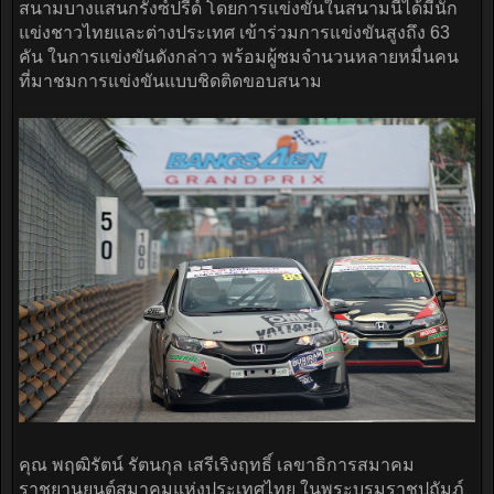
สนามบางแสนกรังซ์ปรีด์ โดยการแข่งขันในสนามนี้ได้มีนัก
แข่งชาวไทยและต่างประเทศ เข้าร่วมการแข่งขันสูงถึง 63
คัน ในการแข่งขันดังกล่าว พร้อมผู้ชมจำนวนหลายหมื่นคน
ที่มาชมการแข่งขันแบบชิดติดขอบสนาม
คุณ พฤฒิรัตน์ รัตนกุล เสรีเริงฤทธิ์ เลขาธิการสมาคม
ราชยานยนต์สมาคมแห่งประเทศไทย ในพระบรมราชูปถัมภ์