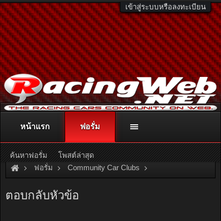
เข้าสู่ระบบหรือลงทะเบียน
หน้าแรก
ฟอรั่ม
ติดต่อลงโฆษณา
racingweb@gmail.com
หรือโทร. 081-811-1138
หรืออ่านรายละเอียดเพิ่มเติม คลิกที่นี่
ค้นหาฟอรั่ม
โพสต์ล่าสุด
ฟอรั่ม
Community Car Clubs
Honda Car Clubs
Accord 88-89 Club
ตอบกลับหัวข้อ
กระทู้ .............สั่งเสื้อ และ Sticker Club เชิญทางนี้