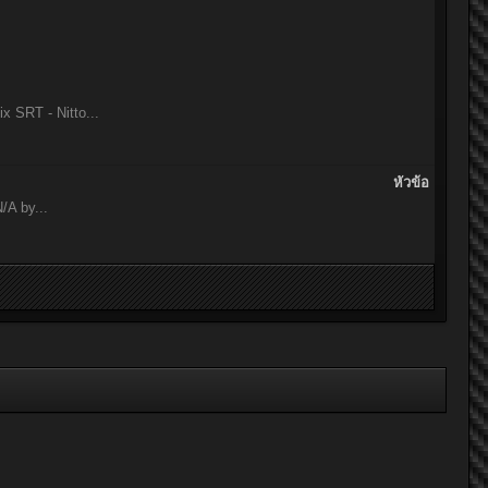
 SRT - Nitto...
หัวข้อ
/A by...