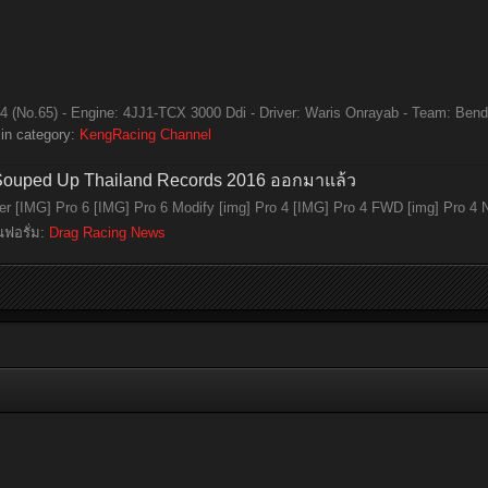
(No.65) - Engine: 4JJ1-TCX 3000 Ddi - Driver: Waris Onrayab - Team: Bendix
in category:
KengRacing Channel
Souped Up Thailand Records 2016 ออกมาแล้ว
ter [IMG] Pro 6 [IMG] Pro 6 Modify [img] Pro 4 [IMG] Pro 4 FWD [img] Pro 4 N
นฟอรั่ม:
Drag Racing News