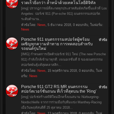
รวดเร็วยิ่งกว่า ล้ำหน้าด้วยเทคโนโลยีดิจิทัล
[img] ปรากฎการณ์ที่สะกดทุกประสาทสัมผัสเกิดขึ้นแล้วที่ Los
Angeles: ปอร์เช่ 911 (Por-sche 911) ยนตรกรรมสปอร์ต
ระดับตำนาน...
หัวข้อโดย:
News
,
5 ธันวาคม 2018
, 0 ตอบกลับ, ในฟอรั่ม:
News
Porsche 911 ยนตรกรรมสปอร์ตผู้พร้อม
หัวข้อ
เผชิญทุกความท้าทาย การทดสอบสำหรับ
รถยนต์รุ่นใหม่
[IMG] กำหนดการเปิดตัวปอร์เช่ 911 ใหม่ (The new Porsche
911) กำลังใกล้เข้ามาทุกที: เจเนอเรชั่นที่ 8 ของยนตรกรรม
สปอร์ตพันธุ์แท้สุดคลาสสิก...
หัวข้อโดย:
News
,
15 พฤศจิกายน 2018
, 0 ตอบกลับ, ในฟ
อรั่ม:
News
Porsche 911 GT2 RS MR ยนตรกรรม
หัวข้อ
สปอร์ตเวอร์ชั่นถนน ที่เร็วที่สุดบน the 'Ring'
[img] ปอร์เช่สร้างสถิติใหม่อีกครั้งบนสนาม Nürburgring-
Nordschleife จากการร่วมมือกับทีมแข่ง Manthey-Racing
เมื่อวันพฤหัสบดีที่ 25 ตุลาคม 2018...
หัวข้อโดย:
News
,
13 พฤศจิกายน 2018
, 0 ตอบกลับ, ในฟ