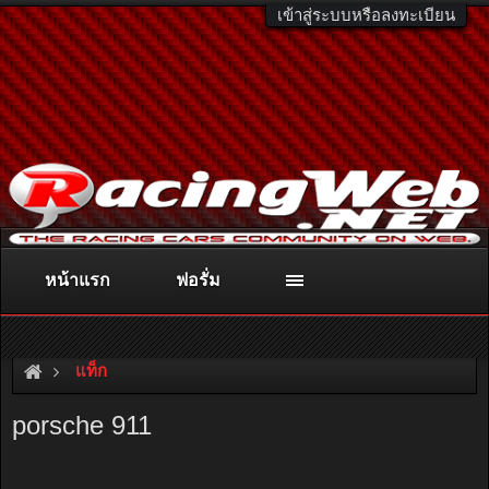
เข้าสู่ระบบหรือลงทะเบียน
หน้าแรก
ฟอรั่ม
ติดต่อลงโฆษณา
racingweb@gmail.com
หรือโทร. 081-811-1138
หรืออ่านรายละเอียดเพิ่มเติม คลิกที่นี่
แท็ก
porsche 911