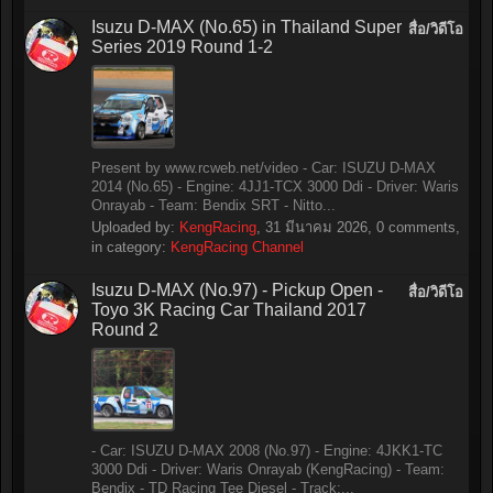
Isuzu D-MAX (No.65) in Thailand Super
สื่อ/วิดีโอ
Series 2019 Round 1-2
Present by www.rcweb.net/video - Car: ISUZU D-MAX
2014 (No.65) - Engine: 4JJ1-TCX 3000 Ddi - Driver: Waris
Onrayab - Team: Bendix SRT - Nitto...
Uploaded by:
KengRacing
,
31 มีนาคม 2026
, 0 comments,
in category:
KengRacing Channel
Isuzu D-MAX (No.97) - Pickup Open -
สื่อ/วิดีโอ
Toyo 3K Racing Car Thailand 2017
Round 2
- Car: ISUZU D-MAX 2008 (No.97) - Engine: 4JKK1-TC
3000 Ddi - Driver: Waris Onrayab (KengRacing) - Team:
Bendix - TD Racing Tee Diesel - Track:...