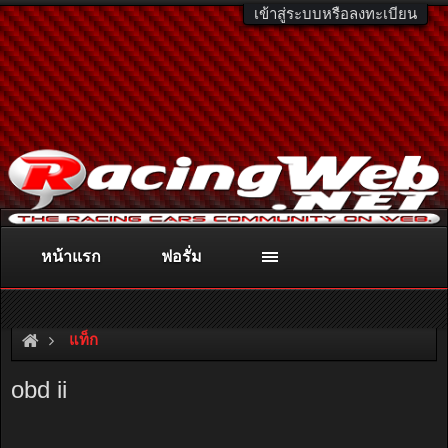
เข้าสู่ระบบหรือลงทะเบียน
หน้าแรก
ฟอรั่ม
ติดต่อลงโฆษณา
racingweb@gmail.com
หรือโทร. 081-811-1138
หรืออ่านรายละเอียดเพิ่มเติม คลิกที่นี่
แท็ก
obd ii