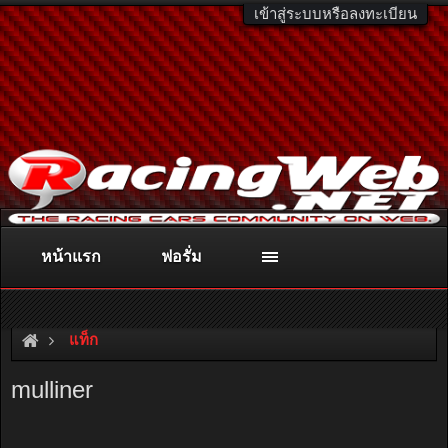
เข้าสู่ระบบหรือลงทะเบียน
หน้าแรก
ฟอรั่ม
ติดต่อลงโฆษณา
racingweb@gmail.com
หรือโทร. 081-811-1138
หรืออ่านรายละเอียดเพิ่มเติม คลิกที่นี่
แท็ก
mulliner