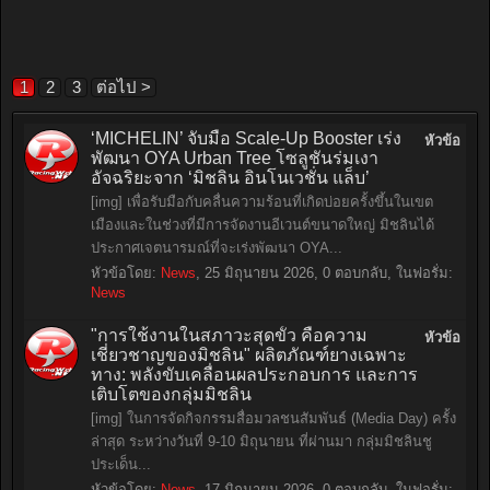
1
2
3
ต่อไป >
‘MICHELIN’ จับมือ Scale-Up Booster เร่ง
หัวข้อ
พัฒนา OYA Urban Tree โซลูชันร่มเงา
อัจฉริยะจาก ‘มิชลิน อินโนเวชั่น แล็บ’
[img] เพื่อรับมือกับคลื่นความร้อนที่เกิดบ่อยครั้งขึ้นในเขต
เมืองและในช่วงที่มีการจัดงานอีเวนต์ขนาดใหญ่ มิชลินได้
ประกาศเจตนารมณ์ที่จะเร่งพัฒนา OYA...
หัวข้อโดย:
News
,
25 มิถุนายน 2026
, 0 ตอบกลับ, ในฟอรั่ม:
News
"การใช้งานในสภาวะสุดขั้ว คือความ
หัวข้อ
เชี่ยวชาญของมิชลิน" ผลิตภัณฑ์ยางเฉพาะ
ทาง: พลังขับเคลื่อนผลประกอบการ และการ
เติบโตของกลุ่มมิชลิน
[img] ในการจัดกิจกรรมสื่อมวลชนสัมพันธ์ (Media Day) ครั้ง
ล่าสุด ระหว่างวันที่ 9-10 มิถุนายน ที่ผ่านมา กลุ่มมิชลินชู
ประเด็น...
หัวข้อโดย:
News
,
17 มิถุนายน 2026
, 0 ตอบกลับ, ในฟอรั่ม: