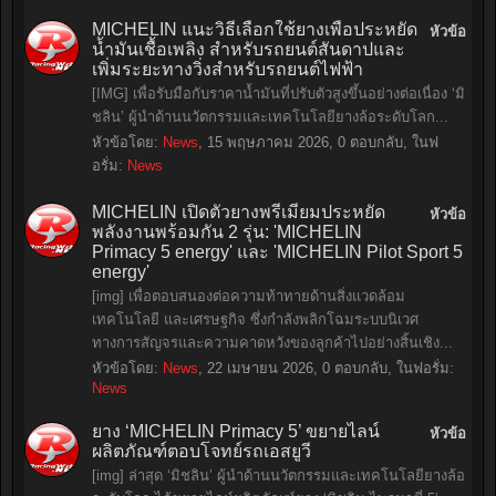
MICHELIN แนะวิธีเลือกใช้ยางเพื่อประหยัด
หัวข้อ
น้ำมันเชื้อเพลิง สำหรับรถยนต์สันดาปและ
เพิ่มระยะทางวิ่งสำหรับรถยนต์ไฟฟ้า
[IMG] เพื่อรับมือกับราคาน้ำมันที่ปรับตัวสูงขึ้นอย่างต่อเนื่อง ‘มิ
ชลิน’ ผู้นำด้านนวัตกรรมและเทคโนโลยียางล้อระดับโลก...
หัวข้อโดย:
News
,
15 พฤษภาคม 2026
, 0 ตอบกลับ, ในฟ
อรั่ม:
News
MICHELIN เปิดตัวยางพรีเมียมประหยัด
หัวข้อ
พลังงานพร้อมกัน 2 รุ่น: 'MICHELIN
Primacy 5 energy' และ 'MICHELIN Pilot Sport 5
energy'
[img] เพื่อตอบสนองต่อความท้าทายด้านสิ่งแวดล้อม
เทคโนโลยี และเศรษฐกิจ ซึ่งกำลังพลิกโฉมระบบนิเวศ
ทางการสัญจรและความคาดหวังของลูกค้าไปอย่างสิ้นเชิง...
หัวข้อโดย:
News
,
22 เมษายน 2026
, 0 ตอบกลับ, ในฟอรั่ม:
News
ยาง ‘MICHELIN Primacy 5’ ขยายไลน์
หัวข้อ
ผลิตภัณฑ์ตอบโจทย์รถเอสยูวี
[img] ล่าสุด ‘มิชลิน’ ผู้นำด้านนวัตกรรมและเทคโนโลยียางล้อ