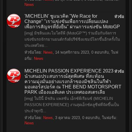
News
'MICHELIN' ชูแนวคิด "We Race for
หัวข้อ
Change" "เราแข่งขันเพื่อการเปลี่ยนแปลง
เพื่อการสัญจรที่ยั่งยืน" ผ่านการแข่งขัน MotoGP
[img] มิชลินและโมโตจีพี (MotoGP™) ร่วมมือกันจัดการ
แข่งขันรถจักรยานยนต์กรังด์ปรีซ์ชิงแชมป์โลกขึ้นอีกครั้งใน
ประเทศไทย...
หัวข้อโดย:
News
,
14 พฤศจิกายน 2023
, 0 ตอบกลับ, ในฟ
อรั่ม:
News
MICHELIN PASSION EXPERIENCE 2023
หัวข้อ
นำเสนอประสบการณ์สุดพิเศษ ที่สะท้อน
ความมุ่งมั่นอย่างแรงกล้าของมิชลินในกีฬา
มอเตอร์สปอร์ต ณ THE BEND MOTORSPORT
PARK เมืองแอดิเลด ประเทศออสเตรเลีย
[img] ในปีนี้ มิชลิน แพสชั่น เอ็กซ์พีเรียนซ์ (MICHELIN
PASSION EXPERIENCE) งานสุดเอ็กซ์คลูซีฟที่จัดขึ้นเป็น
ประจำทุกปี...
หัวข้อโดย:
News
,
3 ตุลาคม 2023
, 0 ตอบกลับ, ในฟอรั่ม:
News