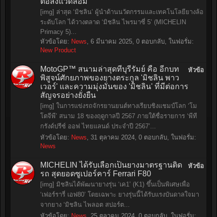
ต่อสิ่งแวดล้อม
[img] ล่าสุด ‘มิชลิน’ ผู้นำด้านนวัตกรรมและเทคโนโลยียางล้อ
ระดับโลก ได้วางตลาด ‘มิชลิน ไพรมาซี่ 5’ (MICHELIN
Primacy 5)...
หัวข้อโดย:
News
,
6 มีนาคม 2025
, 0 ตอบกลับ, ในฟอรั่ม:
New Product
MotoGP™ สนามล่าสุดที่บุรีรัมย์ คือ อีกบท
หัวข้อ
พิสูจน์ศักยภาพของยางตระกูล 'มิชลิน พาว
เวอร์' และความมุ่งมั่นของ 'มิชลิน' ที่มีต่อการ
สัญจรอย่างยั่งยืน
[img] ในการแข่งรถจักรยานยนต์ทางเรียบชิงแชมป์โลก ‘โม
โตจีพี’ สนาม 18 ของฤดูกาลปี 2567 ภายใต้ชื่อรายการ ‘พีที
กรังด์ปรีซ์ ออฟ ไทยแลนด์ ประจำปี 2567’...
หัวข้อโดย:
News
,
31 ตุลาคม 2024
, 0 ตอบกลับ, ในฟอรั่ม:
News
MICHELIN ได้รับเลือกเป็นยางมาตรฐานติด
หัวข้อ
รถ สุดยอดซูเปอร์คาร์ Ferrari F80
[img] มิชลินได้พัฒนายางรุ่น ‘เค1’ (K1) ขึ้นเป็นพิเศษเพื่อ
‘เฟอร์รารี่ เอฟ80’ โดยเฉพาะ ยางรุ่นนี้ได้รับแรงบันดาลใจมา
จากยาง ‘มิชลิน ไพลอต สปอร์ต...
หัวข้อโดย:
News
,
25 ตุลาคม 2024
, 0 ตอบกลับ, ในฟอรั่ม: