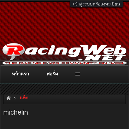
เข้าสู่ระบบหรือลงทะเบียน
หน้าแรก
ฟอรั่ม
ติดต่อลงโฆษณา
racingweb@gmail.com
หรือโทร. 081-811-1138
หรืออ่านรายละเอียดเพิ่มเติม คลิกที่นี่
แท็ก
michelin