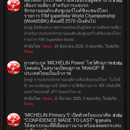
Michelin ประกาศความพร้อมเป็นผู้จัดหายาง
หัวข้อ
เพียงรายเดียว สำหรับการแข่งรถ
จักรยานยนต์ระดับซูเปอร์ไบค์ชิงแชมป์โลก
รายการ FIM superbike World Championship
(WorldSBK) ตั้งแต่ปี 2570 เป็นต้นไป
[img] มิชลินประกาศความพร้อมเป็นผู้จัดหายางเพียงรายเดียว
สำหรับการแข่งรถจักรยานยนต์ระดับซูเปอร์ไบค์ชิงแชมป์โลก
รายการ FIM Superbike World...
หัวข้อโดย:
News
,
19 มิถุนายน 2025
, 0 ตอบกลับ, ในฟอรั่ม:
News
ยางตระกูล 'MICHELIN Power' โชว์ศักยภาพ
หัวข้อ
โดดเด่น ในสนามเปิดฤดูกาล 'MotoGP' ที่
ประเทศไทยเป็นเจ้าภาพ
[img] การแข่งรถจักรยานยนต์ทางเรียบชิงแชมป์โลก ‘โมโตจี
พี’ สนามเปิดฤดูกาลปี 2568 ภายใต้ชื่อรายการ ‘พีที กรังด์ปรีซ์
ออฟ ไทยแลนด์’ (PT Grand Prix of...
หัวข้อโดย:
News
,
11 มีนาคม 2025
, 0 ตอบกลับ, ในฟอรั่ม:
News
‘MICHELIN Primacy 5’ เปิดตัวพร้อมแนวคิด
หัวข้อ
“CONFIDENCE MADE TO LAST” ชูจุดเด่น
ให้สมรรถนะที่ดีเยี่ยมยาวนาน พร้อมลดผลกระทบ