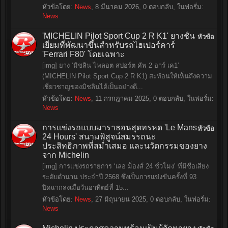
หัวข้อโดย:
News
,
8 มีนาคม 2026
, 0 ตอบกลับ, ในฟอรั่ม:
News
'MICHELIN Pilot Sport Cup 2 R K1' ยางชั้น
หัวข้อ
เยี่ยมที่พัฒนาขึ้นสำหรับรถไฮเปอร์คาร์
'Ferrari F80' โดยเฉพาะ
[img] ยาง ‘มิชลิน ไพลอต สปอร์ต คัพ 2 อาร์ เค1’
(MICHELIN Pilot Sport Cup 2 R K1) สะท้อนให้เห็นถึงความ
เชี่ยวชาญของมิชลินได้เป็นอย่างดี...
หัวข้อโดย:
News
,
11 กรกฎาคม 2025
, 0 ตอบกลับ, ในฟอรั่ม:
News
การแข่งรถแบบมาราธอนสุดทรหด 'Le Mans
หัวข้อ
24 Hours' สนามพิสูจน์สมรรถนะ
ประสิทธิภาพที่สม่ำเสมอ และนวัตกรรมของยาง
จาก Michelin
[img] การแข่งรถรายการ ‘เลอ ม็องส์ 24 ชั่วโมง’ ที่มีชื่อเสียง
ระดับตำนาน ประจำปี 2568 ซึ่งเป็นการแข่งขันครั้งที่ 93
ปิดฉากลงเมื่อวันอาทิตย์ที่ 15...
หัวข้อโดย:
News
,
27 มิถุนายน 2025
, 0 ตอบกลับ, ในฟอรั่ม:
News