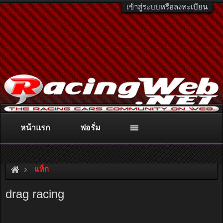
เข้าสู่ระบบหรือลงทะเบียน
หน้าแรก
ฟอรั่ม
ติดต่อลงโฆษณา
racingweb@gmail.com
หรือโทร. 081-811-1138
หรืออ่านรายละเอียดเพิ่มเติม คลิกที่นี่
แท็ก
drag racing