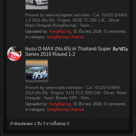
Present by www.racingweb.net/video - Car: ISUZU D-MAX
1.9 2016 (No.65) - Engine: RZ4E-TC DDi 1.9L - Driver:
Waris Onrayab (KengRacing) - Team:...
Uploaded by:
KengRacing
,
31 มีนาคม 2026
, 0 comments,
in category:
KengRacing Channel
Isuzu D-MAX (No.65) in Thailand Super
สื่อ/วิดีโอ
Series 2019 Round 1-2
Present by www.rcweb.net/video - Car: ISUZU D-MAX
2014 (No.65) - Engine: 4JJ1-TCX 3000 Ddi - Driver: Waris
Onrayab - Team: Bendix SRT - Nitto...
Uploaded by:
KengRacing
,
31 มีนาคม 2026
, 0 comments,
in category:
KengRacing Channel
กำลังแสดงผล 1 ถึง 3 จากทั้งหมด 3