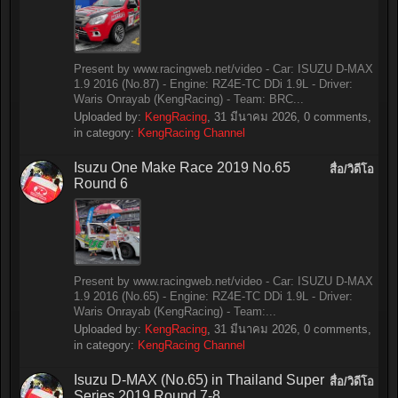
Present by www.racingweb.net/video - Car: ISUZU D-MAX
1.9 2016 (No.87) - Engine: RZ4E-TC DDi 1.9L - Driver:
Waris Onrayab (KengRacing) - Team: BRC...
Uploaded by:
KengRacing
,
31 มีนาคม 2026
, 0 comments,
in category:
KengRacing Channel
Isuzu One Make Race 2019 No.65
สื่อ/วิดีโอ
Round 6
Present by www.racingweb.net/video - Car: ISUZU D-MAX
1.9 2016 (No.65) - Engine: RZ4E-TC DDi 1.9L - Driver:
Waris Onrayab (KengRacing) - Team:...
Uploaded by:
KengRacing
,
31 มีนาคม 2026
, 0 comments,
in category:
KengRacing Channel
Isuzu D-MAX (No.65) in Thailand Super
สื่อ/วิดีโอ
Series 2019 Round 7-8