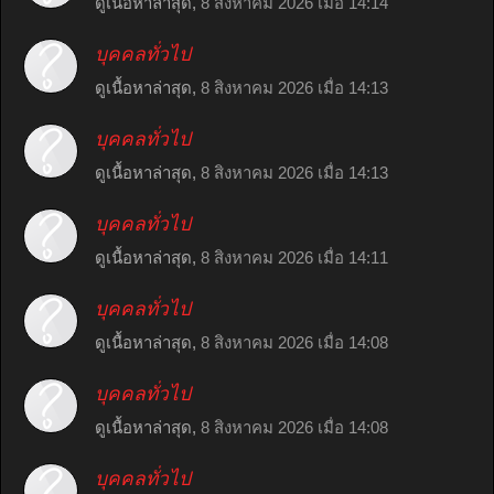
ดูเนื้อหาล่าสุด,
8 สิงหาคม 2026 เมื่อ 14:14
บุคคลทั่วไป
ดูเนื้อหาล่าสุด,
8 สิงหาคม 2026 เมื่อ 14:13
บุคคลทั่วไป
ดูเนื้อหาล่าสุด,
8 สิงหาคม 2026 เมื่อ 14:13
บุคคลทั่วไป
ดูเนื้อหาล่าสุด,
8 สิงหาคม 2026 เมื่อ 14:11
บุคคลทั่วไป
ดูเนื้อหาล่าสุด,
8 สิงหาคม 2026 เมื่อ 14:08
บุคคลทั่วไป
ดูเนื้อหาล่าสุด,
8 สิงหาคม 2026 เมื่อ 14:08
บุคคลทั่วไป