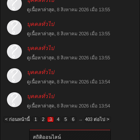
บุคคลทั่วไป
ดูเนื้อหาล่าสุด,
8 สิงหาคม 2026 เมื่อ 13:55
บุคคลทั่วไป
ดูเนื้อหาล่าสุด,
8 สิงหาคม 2026 เมื่อ 13:55
บุคคลทั่วไป
ดูเนื้อหาล่าสุด,
8 สิงหาคม 2026 เมื่อ 13:55
บุคคลทั่วไป
ดูเนื้อหาล่าสุด,
8 สิงหาคม 2026 เมื่อ 13:54
บุคคลทั่วไป
ดูเนื้อหาล่าสุด,
8 สิงหาคม 2026 เมื่อ 13:54
< ก่อนหน้านี้
1
2
3
4
5
6
→
403
ต่อไป >
สถิติออนไลน์