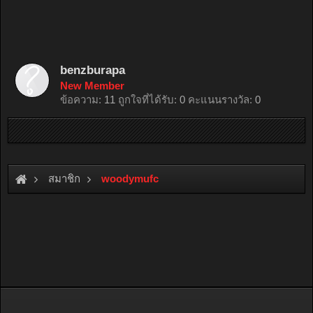
benzburapa
New Member
ข้อความ:
11
ถูกใจที่ได้รับ:
0
คะแนนรางวัล:
0
สมาชิก
woodymufc