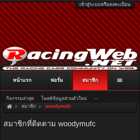
เข้าสู่ระบบหรือลงทะเบียน
หน้าแรก
ฟอรั่ม
สมาชิก
ติดต่อลงโฆษณา
racingweb@gmail.com
หรือโทร. 081-811-1138
หรืออ่านรายละเอียดเพิ่มเติม คลิกที่นี่
...
กิจกรรมล่าสุด
โพสต์ข้อมูลส่วนตัวใหม่
สมาชิก
woodymufc
สมาชิกที่ติดตาม woodymufc