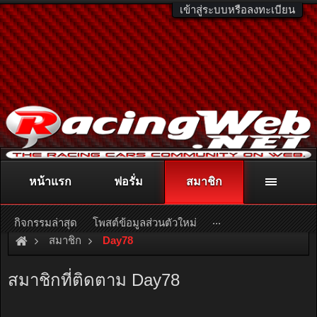
เข้าสู่ระบบหรือลงทะเบียน
หน้าแรก
ฟอรั่ม
สมาชิก
ติดต่อลงโฆษณา
racingweb@gmail.com
หรือโทร. 081-811-1138
หรืออ่านรายละเอียดเพิ่มเติม คลิกที่นี่
...
กิจกรรมล่าสุด
โพสต์ข้อมูลส่วนตัวใหม่
สมาชิก
Day78
สมาชิกที่ติดตาม Day78