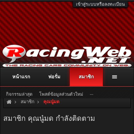
เข้าสู่ระบบหรือลงทะเบียน
หน้าแรก
ฟอรั่ม
สมาชิก
ติดต่อลงโฆษณา
racingweb@gmail.com
หรือโทร. 081-811-1138
หรืออ่านรายละเอียดเพิ่มเติม คลิกที่นี่
...
กิจกรรมล่าสุด
โพสต์ข้อมูลส่วนตัวใหม่
สมาชิก
คุณนู๋มด
สมาชิก คุณนู๋มด กำลังติดตาม