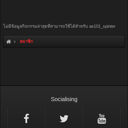
ไม่มีข้อมูลกิจกรรมล่าสุดที่สามารถใช้ได้สำหรับ ae101_spinter
สมาชิก
Socialising