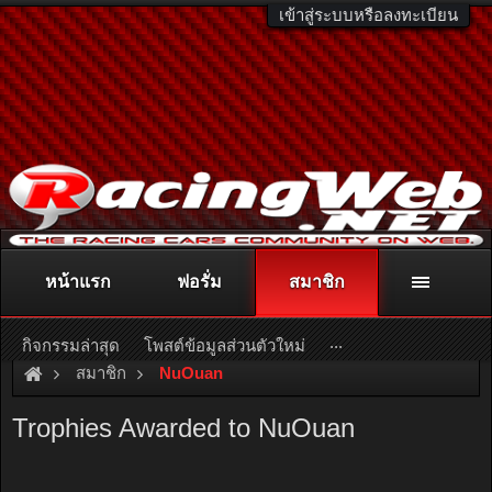
เข้าสู่ระบบหรือลงทะเบียน
หน้าแรก
ฟอรั่ม
สมาชิก
ติดต่อลงโฆษณา
racingweb@gmail.com
หรือโทร. 081-811-1138
หรืออ่านรายละเอียดเพิ่มเติม คลิกที่นี่
...
กิจกรรมล่าสุด
โพสต์ข้อมูลส่วนตัวใหม่
สมาชิก
NuOuan
Trophies Awarded to NuOuan