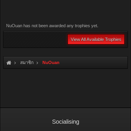
NuOuan has not been awarded any trophies yet.
View All Available Trophies
สมาชิก
NuOuan
Socialising