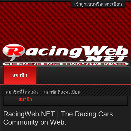
เข้าสู่ระบบหรือลงทะเบียน
สมาชิก
ติดต่อลงโฆษณา
racingweb@gmail.com
หรือโทร. 081-811-1138
หรืออ่านรายละเอียดเพิ่มเติม คลิกที่นี่
สมาชิกที่โดดเด่น
สมาชิกที่ลงทะเบียน
สมาชิก
ผู้ใช้งานในขณะนี้
กิจกรรมล่าสุด
RacingWeb.NET | The Racing Cars
โพสต์ข้อมูลส่วนตัวใหม่
Community on Web.