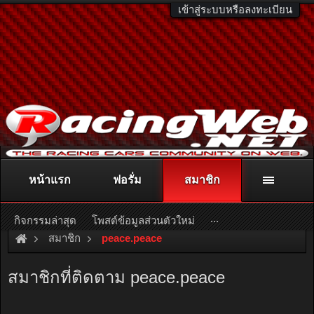
เข้าสู่ระบบหรือลงทะเบียน
หน้าแรก
ฟอรั่ม
สมาชิก
ติดต่อลงโฆษณา
racingweb@gmail.com
หรือโทร. 081-811-1138
หรืออ่านรายละเอียดเพิ่มเติม คลิกที่นี่
...
กิจกรรมล่าสุด
โพสต์ข้อมูลส่วนตัวใหม่
สมาชิก
peace.peace
สมาชิกที่ติดตาม peace.peace