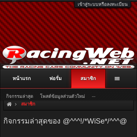
เข้าสู่ระบบหรือลงทะเบียน
หน้าแรก
ฟอรั่ม
สมาชิก
ติดต่อลงโฆษณา
racingweb@gmail.com
หรือโทร. 081-811-1138
หรืออ่านรายละเอียดเพิ่มเติม คลิกที่นี่
...
กิจกรรมล่าสุด
โพสต์ข้อมูลส่วนตัวใหม่
สมาชิก
กิจกรรมล่าสุดของ @^^^!/*WiSe*/^^^@