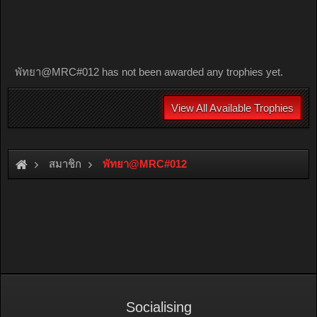
พัทยา@MRC#012 has not been awarded any trophies yet.
View All Available Trophies
สมาชิก
พัทยา@MRC#012
Socialising