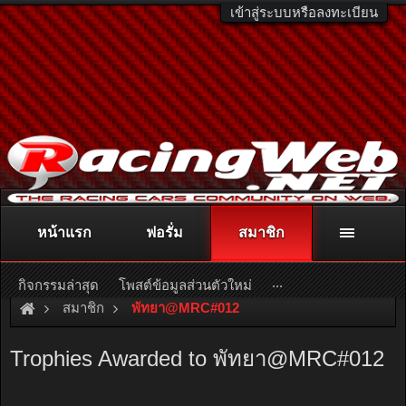
เข้าสู่ระบบหรือลงทะเบียน
หน้าแรก
ฟอรั่ม
สมาชิก
ติดต่อลงโฆษณา
racingweb@gmail.com
หรือโทร. 081-811-1138
หรืออ่านรายละเอียดเพิ่มเติม คลิกที่นี่
...
กิจกรรมล่าสุด
โพสต์ข้อมูลส่วนตัวใหม่
สมาชิก
พัทยา@MRC#012
Trophies Awarded to พัทยา@MRC#012