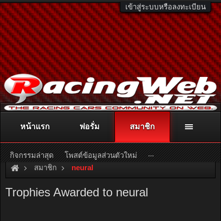
เข้าสู่ระบบหรือลงทะเบียน
หน้าแรก
ฟอรั่ม
สมาชิก
ติดต่อลงโฆษณา
racingweb@gmail.com
หรือโทร. 081-811-1138
หรืออ่านรายละเอียดเพิ่มเติม คลิกที่นี่
...
กิจกรรมล่าสุด
โพสต์ข้อมูลส่วนตัวใหม่
สมาชิก
neural
Trophies Awarded to neural