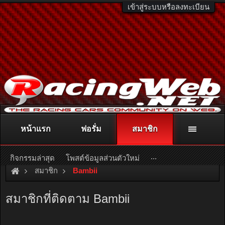
เข้าสู่ระบบหรือลงทะเบียน
หน้าแรก
ฟอรั่ม
สมาชิก
ติดต่อลงโฆษณา
racingweb@gmail.com
หรือโทร. 081-811-1138
หรืออ่านรายละเอียดเพิ่มเติม คลิกที่นี่
...
กิจกรรมล่าสุด
โพสต์ข้อมูลส่วนตัวใหม่
สมาชิก
Bambii
สมาชิกที่ติดตาม Bambii