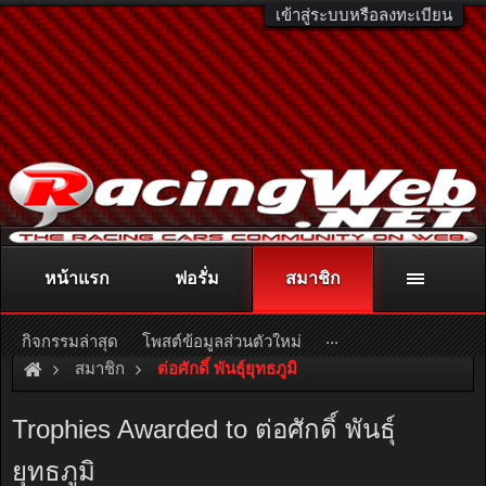
เข้าสู่ระบบหรือลงทะเบียน
หน้าแรก
ฟอรั่ม
สมาชิก
ติดต่อลงโฆษณา
racingweb@gmail.com
หรือโทร. 081-811-1138
หรืออ่านรายละเอียดเพิ่มเติม คลิกที่นี่
...
กิจกรรมล่าสุด
โพสต์ข้อมูลส่วนตัวใหม่
สมาชิก
ต่อศักดิ์ พันธุ์ยุทธภูมิ
Trophies Awarded to ต่อศักดิ์ พันธุ์
ยุทธภูมิ