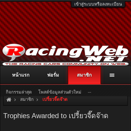
เข้าสู่ระบบหรือลงทะเบียน
หน้าแรก
ฟอรั่ม
สมาชิก
ติดต่อลงโฆษณา
racingweb@gmail.com
หรือโทร. 081-811-1138
หรืออ่านรายละเอียดเพิ่มเติม คลิกที่นี่
...
กิจกรรมล่าสุด
โพสต์ข้อมูลส่วนตัวใหม่
สมาชิก
เปรี้ยวจี๊ดจ๊าด
Trophies Awarded to เปรี้ยวจี๊ดจ๊าด