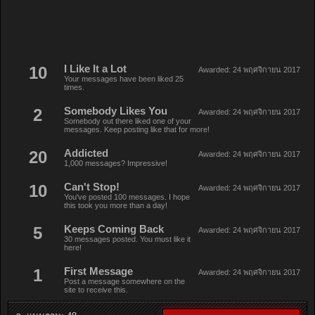
10
I Like It a Lot
Awarded:
24 พฤศจิกายน 2017
Your messages have been liked 25
times.
2
Somebody Likes You
Awarded:
24 พฤศจิกายน 2017
Somebody out there liked one of your
messages. Keep posting like that for more!
20
Addicted
Awarded:
24 พฤศจิกายน 2017
1,000 messages? Impressive!
10
Can't Stop!
Awarded:
24 พฤศจิกายน 2017
You've posted 100 messages. I hope
this took you more than a day!
5
Keeps Coming Back
Awarded:
24 พฤศจิกายน 2017
30 messages posted. You must like it
here!
1
First Message
Awarded:
24 พฤศจิกายน 2017
Post a message somewhere on the
site to receive this.