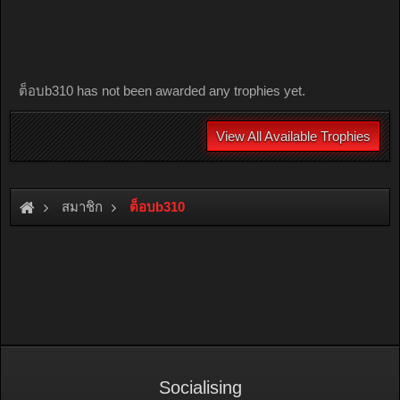
ต็อบb310 has not been awarded any trophies yet.
View All Available Trophies
สมาชิก
ต็อบb310
Socialising