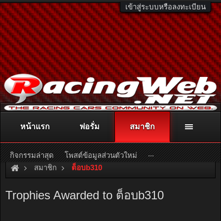
เข้าสู่ระบบหรือลงทะเบียน
หน้าแรก
ฟอรั่ม
สมาชิก
ติดต่อลงโฆษณา
racingweb@gmail.com
หรือโทร. 081-811-1138
หรืออ่านรายละเอียดเพิ่มเติม คลิกที่นี่
...
กิจกรรมล่าสุด
โพสต์ข้อมูลส่วนตัวใหม่
สมาชิก
ต็อบb310
Trophies Awarded to ต็อบb310