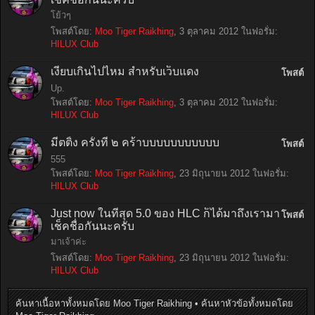
โย้วๆ
โพสต์โดย:
Moo Tiger Raikhing
,
3 ตุลาคม 2012
ในฟอรั่ม:
HILUX Club
เงียบเกินไปไหม สำหรับเว็บแดง
โพสต์
Up.
โพสต์โดย:
Moo Tiger Raikhing
,
3 ตุลาคม 2012
ในฟอรั่ม:
HILUX Club
มีตติ้ง ครั้งที่ ๒ คร้าบบบบบบบบบบบ
โพสต์
555
โพสต์โดย:
Moo Tiger Raikhing
,
23 มิถุนายน 2012
ในฟอรั่ม:
HILUX Club
Just now ในที่สุด 5.0 ของ HLC ก็ได้มาถึงเรามา
โพสต์
เช็คชื่อกันนะครับ
มาเจ้าค่ะ
โพสต์โดย:
Moo Tiger Raikhing
,
23 มิถุนายน 2012
ในฟอรั่ม:
HILUX Club
ค้นหาเนื้อหาทั้งหมดโดย Moo Tiger Raikhing
ค้นหาหัวข้อทั้งหมดโดย