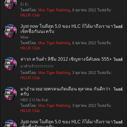
Ei Ei
โพสต์โดย:
Moo Tiger Raikhing
,
6 ตุลาคม 2012
ในฟอรั่ม:
HILUX Club
Just now ในที่สุด 5.0 ของ HLC ก็ได้มาถึงเรามา
โพสต์
เช็คชื่อกันนะครับ
Wow
โพสต์โดย:
Moo Tiger Raikhing
,
6 ตุลาคม 2012
ในฟอรั่ม:
HILUX Club
สาวก ควันดำ ลิซึ่ม 2012 เชิญทางนี้คับผม 555+
โพสต์
มาดำแร้วววววววววว
โพสต์โดย:
Moo Tiger Raikhing
,
3 ตุลาคม 2012
ในฟอรั่ม:
HILUX Club
มาอำนวยอวยพรคนเกิดเดือน ตุลาคม กันดีกว่า
โพสต์
ครับ
HBD 2 U Na Kub
โพสต์โดย:
Moo Tiger Raikhing
,
3 ตุลาคม 2012
ในฟอรั่ม:
HILUX Club
Just now ในที่สุด 5.0 ของ HLC ก็ได้มาถึงเรามา
โพสต์
เช็คชื่อกันนะครับ