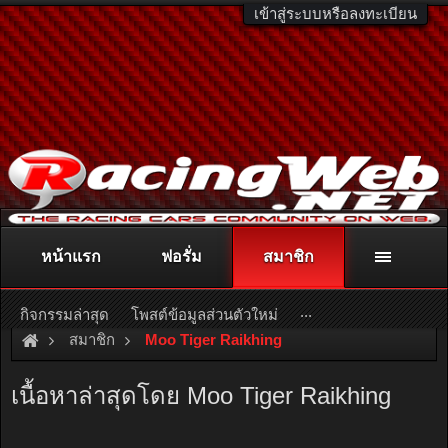
เข้าสู่ระบบหรือลงทะเบียน
หน้าแรก
ฟอรั่ม
สมาชิก
ติดต่อลงโฆษณา
racingweb@gmail.com
หรือโทร. 081-811-1138
หรืออ่านรายละเอียดเพิ่มเติม คลิกที่นี่
...
กิจกรรมล่าสุด
โพสต์ข้อมูลส่วนตัวใหม่
สมาชิก
Moo Tiger Raikhing
เนื้อหาล่าสุดโดย Moo Tiger Raikhing